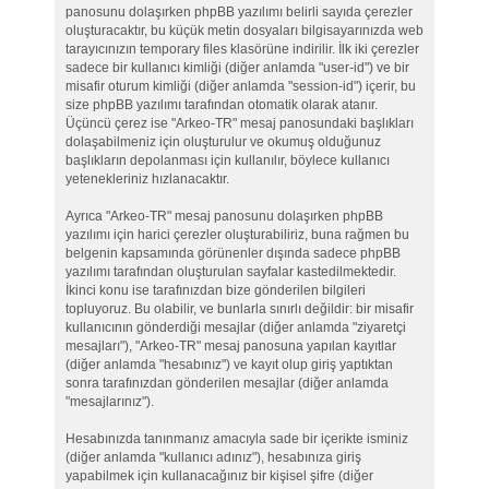
panosunu dolaşırken phpBB yazılımı belirli sayıda çerezler
oluşturacaktır, bu küçük metin dosyaları bilgisayarınızda web
tarayıcınızın temporary files klasörüne indirilir. İlk iki çerezler
sadece bir kullanıcı kimliği (diğer anlamda "user-id") ve bir
misafir oturum kimliği (diğer anlamda "session-id") içerir, bu
size phpBB yazılımı tarafından otomatik olarak atanır.
Üçüncü çerez ise "Arkeo-TR" mesaj panosundaki başlıkları
dolaşabilmeniz için oluşturulur ve okumuş olduğunuz
başlıkların depolanması için kullanılır, böylece kullanıcı
yetenekleriniz hızlanacaktır.
Ayrıca "Arkeo-TR" mesaj panosunu dolaşırken phpBB
yazılımı için harici çerezler oluşturabiliriz, buna rağmen bu
belgenin kapsamında görünenler dışında sadece phpBB
yazılımı tarafından oluşturulan sayfalar kastedilmektedir.
İkinci konu ise tarafınızdan bize gönderilen bilgileri
topluyoruz. Bu olabilir, ve bunlarla sınırlı değildir: bir misafir
kullanıcının gönderdiği mesajlar (diğer anlamda "ziyaretçi
mesajları"), "Arkeo-TR" mesaj panosuna yapılan kayıtlar
(diğer anlamda "hesabınız") ve kayıt olup giriş yaptıktan
sonra tarafınızdan gönderilen mesajlar (diğer anlamda
"mesajlarınız").
Hesabınızda tanınmanız amacıyla sade bir içerikte isminiz
(diğer anlamda "kullanıcı adınız"), hesabınıza giriş
yapabilmek için kullanacağınız bir kişisel şifre (diğer