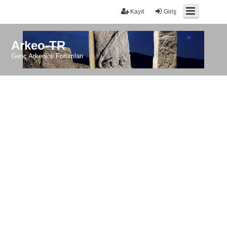
Kayıt
Giriş
Arkeo-TR
Genç Arkeoloji Forumları