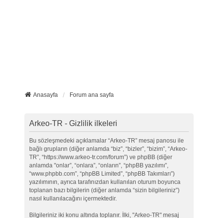
Anasayfa
Forum ana sayfa
Arkeo-TR - Gizlilik ilkeleri
Bu sözleşmedeki açıklamalar “Arkeo-TR” mesaj panosu ile
bağlı grupların (diğer anlamda “biz”, “bizler”, “bizim”, “Arkeo-
TR”, “https://www.arkeo-tr.com/forum”) ve phpBB (diğer
anlamda "onlar”, “onlara”, “onların”, “phpBB yazılımı”,
“www.phpbb.com”, “phpBB Limited”, “phpBB Takımları”)
yazılımının, ayrıca tarafınızdan kullanılan oturum boyunca
toplanan bazı bilgilerin (diğer anlamda “sizin bilgileriniz”)
nasıl kullanılacağını içermektedir.
Bilgileriniz iki konu altında toplanır. İlki, "Arkeo-TR" mesaj