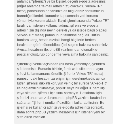
anlamda "şifreniz") ve bir kişisel, geçerli e-posta adresiniz
(diğer anlamda "e-mail adresiniz") olacaktır. "Arkeo-TR"
mesaj panosunda hesabınıza ait bilgileriniz hostumuzun
barındığı ülkedeki kanunlar kapsamında veri-koruma
yöntemiyle korunmaktadır. Kayıt işlemi sırasında "Arkeo-TR"
tarafından istenen kullanıcı adınız, şifreniz ve e-posta
adresinizin dışında neyin gerekli ya da isteğe bağlı olacağı
“Arkeo-TR” mesaj panosunun takdirine bağlıdır. Bütün
bunlara karşı, hesabınızdaki hangi bilgilerin herkes
tarafından görüntülenebileceğini seçme hakkına sahipsiniz.
Ayrıca, hesabınız ile, phpBB yazılımından otomatik e-
postalar oluşturup gönderme veya alma hakkına sahipsiniz.
Şifreniz güvenlik açısından (bir hash yöntemiyle) yeniden
şifrelenmiştir. Bununla birlikte, farklı web sitelerinde aynı
şifreyi kullanmamanız önerilir. Şifreniz "Arkeo-TR" mesaj
panosundaki hesabınıza erişim için gerekmektedir, ayrıca
lütfen şifrenizi dikkatli koruyun ve hiç bir surette "Arkeo-TR"
ile bağlantılı bir kimseye, phpBB veya bir diğer 3. parti kişi
veya sitelere, şifreniz için soru sormayın. Hesabınız için
şifrenizi unutmanız durumunda, phpBB yazılımı tarafından
sağlanan "Şifremi unuttum" özelliğini kullanabilirsiniz. Bu
işlem size kullanıcı adınızı ve e-posta adresinizi soracak,
daha sonra phpBB yazılımı hesabınız için istenen yeni bir
şifre oluşturacaktır.