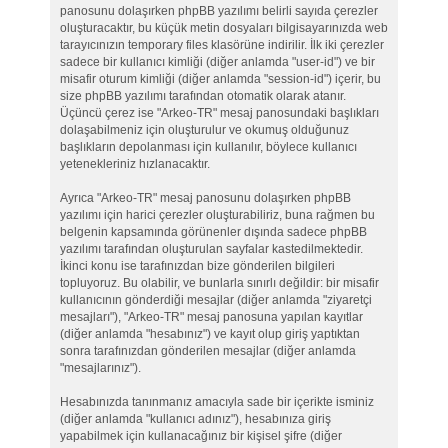
panosunu dolaşırken phpBB yazılımı belirli sayıda çerezler
oluşturacaktır, bu küçük metin dosyaları bilgisayarınızda web
tarayıcınızın temporary files klasörüne indirilir. İlk iki çerezler
sadece bir kullanıcı kimliği (diğer anlamda "user-id") ve bir
misafir oturum kimliği (diğer anlamda "session-id") içerir, bu
size phpBB yazılımı tarafından otomatik olarak atanır.
Üçüncü çerez ise "Arkeo-TR" mesaj panosundaki başlıkları
dolaşabilmeniz için oluşturulur ve okumuş olduğunuz
başlıkların depolanması için kullanılır, böylece kullanıcı
yetenekleriniz hızlanacaktır.
Ayrıca "Arkeo-TR" mesaj panosunu dolaşırken phpBB
yazılımı için harici çerezler oluşturabiliriz, buna rağmen bu
belgenin kapsamında görünenler dışında sadece phpBB
yazılımı tarafından oluşturulan sayfalar kastedilmektedir.
İkinci konu ise tarafınızdan bize gönderilen bilgileri
topluyoruz. Bu olabilir, ve bunlarla sınırlı değildir: bir misafir
kullanıcının gönderdiği mesajlar (diğer anlamda "ziyaretçi
mesajları"), "Arkeo-TR" mesaj panosuna yapılan kayıtlar
(diğer anlamda "hesabınız") ve kayıt olup giriş yaptıktan
sonra tarafınızdan gönderilen mesajlar (diğer anlamda
"mesajlarınız").
Hesabınızda tanınmanız amacıyla sade bir içerikte isminiz
(diğer anlamda "kullanıcı adınız"), hesabınıza giriş
yapabilmek için kullanacağınız bir kişisel şifre (diğer