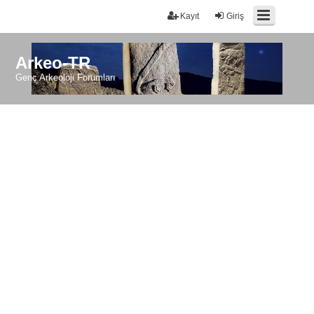
Kayıt
Giriş
Arkeo-TR
Genç Arkeoloji Forumları