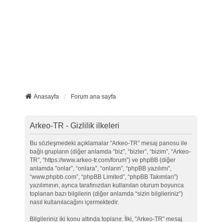
Anasayfa
Forum ana sayfa
Arkeo-TR - Gizlilik ilkeleri
Bu sözleşmedeki açıklamalar “Arkeo-TR” mesaj panosu ile
bağlı grupların (diğer anlamda “biz”, “bizler”, “bizim”, “Arkeo-
TR”, “https://www.arkeo-tr.com/forum”) ve phpBB (diğer
anlamda "onlar”, “onlara”, “onların”, “phpBB yazılımı”,
“www.phpbb.com”, “phpBB Limited”, “phpBB Takımları”)
yazılımının, ayrıca tarafınızdan kullanılan oturum boyunca
toplanan bazı bilgilerin (diğer anlamda “sizin bilgileriniz”)
nasıl kullanılacağını içermektedir.
Bilgileriniz iki konu altında toplanır. İlki, "Arkeo-TR" mesaj