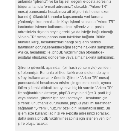
anlamda "şifreniz") ve bir kişisel, geçerli e-posta adresiniz
(diğer anlamda "e-mail adresiniz") olacaktır. "Arkeo-TR"
mesaj panosunda hesabınıza ait bilgileriniz hostumuzun
barındığı ülkedeki kanunlar kapsamında veri-koruma
yöntemiyle korunmaktadır. Kayıt işlemi sırasında "Arkeo-TR"
tarafından istenen kullanıcı adınız, şifreniz ve e-posta
adresinizin dışında neyin gerekli ya da isteğe bağlı olacağı
“Arkeo-TR” mesaj panosunun takdirine bağlıdır. Bütün
bunlara karşı, hesabınızdaki hangi bilgilerin herkes
tarafından görüntülenebileceğini seçme hakkına sahipsiniz.
Ayrıca, hesabınız ile, phpBB yazılımından otomatik e-
postalar oluşturup gönderme veya alma hakkına sahipsiniz.
Şifreniz güvenlik açısından (bir hash yöntemiyle) yeniden
şifrelenmiştir. Bununla birlikte, farklı web sitelerinde aynı
şifreyi kullanmamanız önerilir. Şifreniz "Arkeo-TR" mesaj
panosundaki hesabınıza erişim için gerekmektedir, ayrıca
lütfen şifrenizi dikkatli koruyun ve hiç bir surette "Arkeo-TR"
ile bağlantılı bir kimseye, phpBB veya bir diğer 3. parti kişi
veya sitelere, şifreniz için soru sormayın. Hesabınız için
şifrenizi unutmanız durumunda, phpBB yazılımı tarafından
sağlanan "Şifremi unuttum" özelliğini kullanabilirsiniz. Bu
işlem size kullanıcı adınızı ve e-posta adresinizi soracak,
daha sonra phpBB yazılımı hesabınız için istenen yeni bir
şifre oluşturacaktır.