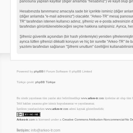
panosuna yapılan kayıtlar (diğer anlamda "hesabınız") ve kayıt olup gir
Hesabınızda tanınmanız amacıyla sade bir içerikte isminiz (diğer anlamda 
(diğer anlamda "e-mail adresiniz") olacaktır. "Arkeo-TR" mesaj panosu
TR" tarafından istenen kullanıcı adınız, şifreniz ve e-posta adresinizi
tarafından görüntülenebileceğini seçme hakkına sahipsiniz. Ayrıca, he
Şifreniz güvenlik açısından (bir hash yöntemiyle) yeniden şifrelenmiştir
ayrıca lütfen şifrenizi dikkatli koruyun ve hiç bir surette "Arkeo-TR" il
yazılımı tarafından sağlanan "Şifremi unuttum" özelliğini kullanabilirsin
Powered by
phpBB
® Forum Software © phpBB Limited
Türkçe çeviri:
phpBB Türkiye
Bu sitede yayınlanan tüm yazılar aksi belirtilmedikçe
www.
arkeo-tr
.com
üyelerine ait olup tüm ha
Telif hakları yasasına göre izinsiz kopyalanamaz ve yayınlanamaz.
İçerikten yararlanılırken
www.
arkeo-tr
.com
adresi kaynak gösterilmelidir.
Arkeo-tr
.com
is licensed under a
Creative Commons Attribution-Noncommercial-No De
İletişim:
info@arkeo-tr.com