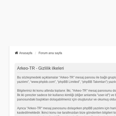
Anasayfa
Forum ana sayfa
Arkeo-TR - Gizlilik ilkeleri
Bu sözleşmedeki açıklamalar “Arkeo-TR” mesaj panosu ile bağlı grupların
yazılımı”, “www.phpbb.com”, “phpBB Limited”, “phpBB Takımları”) yazılımı
Bilgileriniz iki konu altında toplanır. İlki, "Arkeo-TR" mesaj panosunu d
İlk iki çerezler sadece bir kullanıcı kimliği (diğer anlamda "user-id") v
panosundaki başlıkları dolaşabilmeniz için oluşturulur ve okumuş olduğu
Ayrıca "Arkeo-TR" mesaj panosunu dolaşırken phpBB yazılımı için hari
kastedilmektedir. İkinci konu ise tarafınızdan bize gönderilen bilgileri t