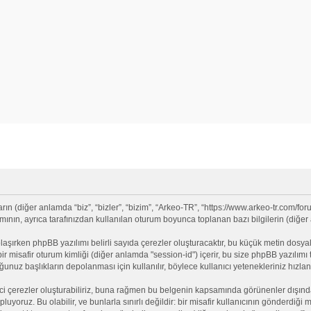
 (diğer anlamda “biz”, “bizler”, “bizim”, “Arkeo-TR”, “https://www.arkeo-tr.com/for
nın, ayrıca tarafınızdan kullanılan oturum boyunca toplanan bazı bilgilerin (diğer an
olaşırken phpBB yazılımı belirli sayıda çerezler oluşturacaktır, bu küçük metin dosyala
e bir misafir oturum kimliği (diğer anlamda "session-id") içerir, bu size phpBB yazılı
nuz başlıkların depolanması için kullanılır, böylece kullanıcı yetenekleriniz hızlan
ci çerezler oluşturabiliriz, buna rağmen bu belgenin kapsamında görünenler dışınd
opluyoruz. Bu olabilir, ve bunlarla sınırlı değildir: bir misafir kullanıcının gönderdi