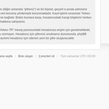
 (diğer anlamda "şifreniz") ve bir kişisel, geçerli e-posta adresiniz
veri-koruma yöntemiyle korunmaktadır. Kayıt işlemi sırasında "Arkeo-
ne bağlıdır. Bütün bunlara karşı, hesabınızdaki hangi bilgilerin herkes
hakkına sahipsiniz.
eniz "Arkeo-TR" mesaj panosundaki hesabınıza erişim için gerekmektedir,
in soru sormayın. Hesabınız için şifrenizi unutmanız durumunda, phpBB
ılımı hesabınız için istenen yeni bir şifre oluşturacaktır.
ana sayfa
Bize ulaşın
Çerezleri sil
Tüm zamanlar
UTC+03:00