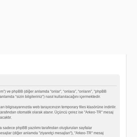
um”) ve phpBB (diğer anlamda "onlar”, “onlara”, “onların”, “phpBB
lamda “sizin bilgileriniz”) nasıl kullanılacağını içermektedir.
rı bilgisayarınızda web tarayıcınızın temporary files klasörüne indirilir.
mı tarafından otomatik olarak atanır. Üçüncü çerez ise "Arkeo-TR" mesaj
acaktır.
a sadece phpBB yazılımı tarafından oluşturulan sayfalar
ği mesajlar (diğer anlamda "ziyaretçi mesajları"), "Arkeo-TR" mesaj