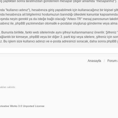
iş yaptıktan sonra tarafınızdan gönderilen mesajlar (diğer anlamda "mesajlarınız").
"kullanıcı adınız"), hesabınıza giriş yapabilmek için kullanacağınız bir kişisel şifre
nda hesabınıza ait bilgileriniz hostumuzun barındığı ülkedeki kanunlar kapsamında 
n dışında neyin gerekli ya da isteğe bağlı olacağı “Arkeo-TR” mesaj panosunun takdiri
sabınız ile, phpBB yazılımından otomatik e-postalar oluşturup gönderme veya alma 
. Bununla birlikte, farklı web sitelerinde aynı şifreyi kullanmamanız önerilir. Şifr
e bağlantılı bir kimseye, phpBB veya bir diğer 3. parti kişi veya sitelere, şifreniz iç
iz. Bu işlem size kullanıcı adınızı ve e-posta adresinizi soracak, daha sonra phpBB yaz
Anasayfa
Forum 
kları saklıdır.
rivative Works 3.0 Unported License