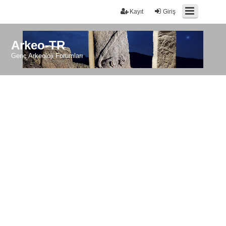
Kayıt
Giriş
Arkeo-TR
Genç Arkeoloji Forumları