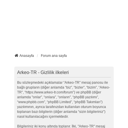
Anasayfa
Forum ana sayfa
Arkeo-TR - Gizlilik ilkeleri
Bu sözleşmedeki açıklamalar “Arkeo-TR” mesaj panosu ile
bağlı grupların (diğer anlamda “biz”, “bizler”, “bizim”, “Arkeo-
TR”, “https://www.arkeo-tr.com/forum”) ve phpBB (diğer
anlamda "onlar”, “onlara”, “onların”, “phpBB yazılımı”,
“www.phpbb.com”, “phpBB Limited”, “phpBB Takımları”)
yazılımının, ayrıca tarafınızdan kullanılan oturum boyunca
toplanan bazı bilgilerin (diğer anlamda “sizin bilgileriniz”)
nasıl kullanılacağını içermektedir.
Bilgileriniz iki konu altında toplanır. İlki, "Arkeo-TR" mesaj