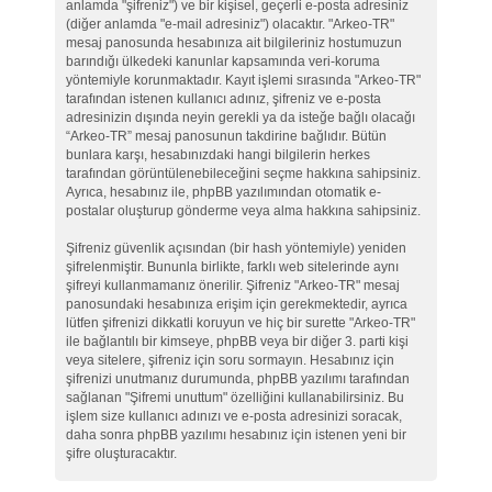
anlamda "şifreniz") ve bir kişisel, geçerli e-posta adresiniz
(diğer anlamda "e-mail adresiniz") olacaktır. "Arkeo-TR"
mesaj panosunda hesabınıza ait bilgileriniz hostumuzun
barındığı ülkedeki kanunlar kapsamında veri-koruma
yöntemiyle korunmaktadır. Kayıt işlemi sırasında "Arkeo-TR"
tarafından istenen kullanıcı adınız, şifreniz ve e-posta
adresinizin dışında neyin gerekli ya da isteğe bağlı olacağı
“Arkeo-TR” mesaj panosunun takdirine bağlıdır. Bütün
bunlara karşı, hesabınızdaki hangi bilgilerin herkes
tarafından görüntülenebileceğini seçme hakkına sahipsiniz.
Ayrıca, hesabınız ile, phpBB yazılımından otomatik e-
postalar oluşturup gönderme veya alma hakkına sahipsiniz.
Şifreniz güvenlik açısından (bir hash yöntemiyle) yeniden
şifrelenmiştir. Bununla birlikte, farklı web sitelerinde aynı
şifreyi kullanmamanız önerilir. Şifreniz "Arkeo-TR" mesaj
panosundaki hesabınıza erişim için gerekmektedir, ayrıca
lütfen şifrenizi dikkatli koruyun ve hiç bir surette "Arkeo-TR"
ile bağlantılı bir kimseye, phpBB veya bir diğer 3. parti kişi
veya sitelere, şifreniz için soru sormayın. Hesabınız için
şifrenizi unutmanız durumunda, phpBB yazılımı tarafından
sağlanan "Şifremi unuttum" özelliğini kullanabilirsiniz. Bu
işlem size kullanıcı adınızı ve e-posta adresinizi soracak,
daha sonra phpBB yazılımı hesabınız için istenen yeni bir
şifre oluşturacaktır.