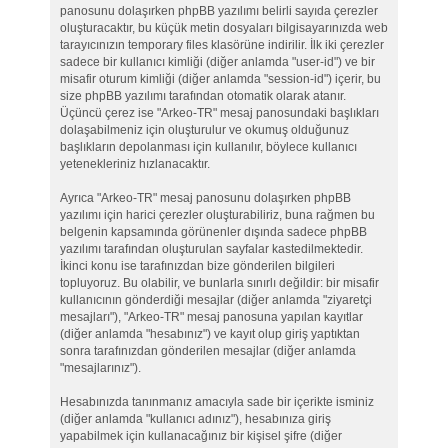
panosunu dolaşırken phpBB yazılımı belirli sayıda çerezler
oluşturacaktır, bu küçük metin dosyaları bilgisayarınızda web
tarayıcınızın temporary files klasörüne indirilir. İlk iki çerezler
sadece bir kullanıcı kimliği (diğer anlamda "user-id") ve bir
misafir oturum kimliği (diğer anlamda "session-id") içerir, bu
size phpBB yazılımı tarafından otomatik olarak atanır.
Üçüncü çerez ise "Arkeo-TR" mesaj panosundaki başlıkları
dolaşabilmeniz için oluşturulur ve okumuş olduğunuz
başlıkların depolanması için kullanılır, böylece kullanıcı
yetenekleriniz hızlanacaktır.
Ayrıca "Arkeo-TR" mesaj panosunu dolaşırken phpBB
yazılımı için harici çerezler oluşturabiliriz, buna rağmen bu
belgenin kapsamında görünenler dışında sadece phpBB
yazılımı tarafından oluşturulan sayfalar kastedilmektedir.
İkinci konu ise tarafınızdan bize gönderilen bilgileri
topluyoruz. Bu olabilir, ve bunlarla sınırlı değildir: bir misafir
kullanıcının gönderdiği mesajlar (diğer anlamda "ziyaretçi
mesajları"), "Arkeo-TR" mesaj panosuna yapılan kayıtlar
(diğer anlamda "hesabınız") ve kayıt olup giriş yaptıktan
sonra tarafınızdan gönderilen mesajlar (diğer anlamda
"mesajlarınız").
Hesabınızda tanınmanız amacıyla sade bir içerikte isminiz
(diğer anlamda "kullanıcı adınız"), hesabınıza giriş
yapabilmek için kullanacağınız bir kişisel şifre (diğer