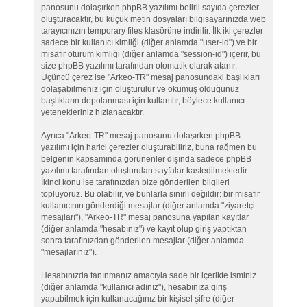
panosunu dolaşırken phpBB yazılımı belirli sayıda çerezler
oluşturacaktır, bu küçük metin dosyaları bilgisayarınızda web
tarayıcınızın temporary files klasörüne indirilir. İlk iki çerezler
sadece bir kullanıcı kimliği (diğer anlamda "user-id") ve bir
misafir oturum kimliği (diğer anlamda "session-id") içerir, bu
size phpBB yazılımı tarafından otomatik olarak atanır.
Üçüncü çerez ise "Arkeo-TR" mesaj panosundaki başlıkları
dolaşabilmeniz için oluşturulur ve okumuş olduğunuz
başlıkların depolanması için kullanılır, böylece kullanıcı
yetenekleriniz hızlanacaktır.
Ayrıca "Arkeo-TR" mesaj panosunu dolaşırken phpBB
yazılımı için harici çerezler oluşturabiliriz, buna rağmen bu
belgenin kapsamında görünenler dışında sadece phpBB
yazılımı tarafından oluşturulan sayfalar kastedilmektedir.
İkinci konu ise tarafınızdan bize gönderilen bilgileri
topluyoruz. Bu olabilir, ve bunlarla sınırlı değildir: bir misafir
kullanıcının gönderdiği mesajlar (diğer anlamda "ziyaretçi
mesajları"), "Arkeo-TR" mesaj panosuna yapılan kayıtlar
(diğer anlamda "hesabınız") ve kayıt olup giriş yaptıktan
sonra tarafınızdan gönderilen mesajlar (diğer anlamda
"mesajlarınız").
Hesabınızda tanınmanız amacıyla sade bir içerikte isminiz
(diğer anlamda "kullanıcı adınız"), hesabınıza giriş
yapabilmek için kullanacağınız bir kişisel şifre (diğer