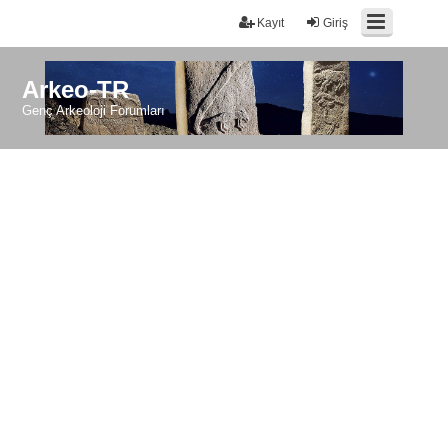
Kayıt
Giriş
Arkeo-TR
Genç Arkeoloji Forumları