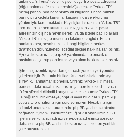
anlamda "şifreniz") ve bir kişisel, geçerli e-posta adresiniz
(diğer anlamda "e-mail adresiniz") olacaktır. "Arkeo-TR"
mesaj panosunda hesabınıza ait bilgileriniz hostumuzun
barındığı ülkedeki kanunlar kapsamında veri-koruma
yöntemiyle korunmaktadır. Kayıt işlemi sırasında "Arkeo-TR"
tarafından istenen kullanıcı adınız, şifreniz ve e-posta
adresinizin dışında neyin gerekli ya da isteğe bağlı olacağı
“Arkeo-TR” mesaj panosunun takdirine bağlıdır. Bütün
bunlara karşı, hesabınızdaki hangi bilgilerin herkes
tarafından görüntülenebileceğini seçme hakkına sahipsiniz.
Ayrıca, hesabınız ile, phpBB yazılımından otomatik e-
postalar oluşturup gönderme veya alma hakkına sahipsiniz.
Şifreniz güvenlik açısından (bir hash yöntemiyle) yeniden
şifrelenmiştir. Bununla birlikte, farklı web sitelerinde aynı
şifreyi kullanmamanız önerilir. Şifreniz "Arkeo-TR" mesaj
panosundaki hesabınıza erişim için gerekmektedir, ayrıca
lütfen şifrenizi dikkatli koruyun ve hiç bir surette "Arkeo-TR"
ile bağlantılı bir kimseye, phpBB veya bir diğer 3. parti kişi
veya sitelere, şifreniz için soru sormayın. Hesabınız için
şifrenizi unutmanız durumunda, phpBB yazılımı tarafından
sağlanan "Şifremi unuttum" özelliğini kullanabilirsiniz. Bu
işlem size kullanıcı adınızı ve e-posta adresinizi soracak,
daha sonra phpBB yazılımı hesabınız için istenen yeni bir
şifre oluşturacaktır.