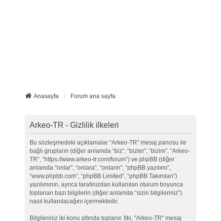
Anasayfa
Forum ana sayfa
Arkeo-TR - Gizlilik ilkeleri
Bu sözleşmedeki açıklamalar “Arkeo-TR” mesaj panosu ile
bağlı grupların (diğer anlamda “biz”, “bizler”, “bizim”, “Arkeo-
TR”, “https://www.arkeo-tr.com/forum”) ve phpBB (diğer
anlamda "onlar”, “onlara”, “onların”, “phpBB yazılımı”,
“www.phpbb.com”, “phpBB Limited”, “phpBB Takımları”)
yazılımının, ayrıca tarafınızdan kullanılan oturum boyunca
toplanan bazı bilgilerin (diğer anlamda “sizin bilgileriniz”)
nasıl kullanılacağını içermektedir.
Bilgileriniz iki konu altında toplanır. İlki, "Arkeo-TR" mesaj