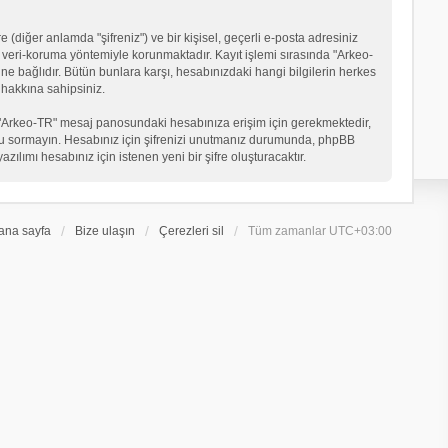
 (diğer anlamda "şifreniz") ve bir kişisel, geçerli e-posta adresiniz
veri-koruma yöntemiyle korunmaktadır. Kayıt işlemi sırasında "Arkeo-
ne bağlıdır. Bütün bunlara karşı, hesabınızdaki hangi bilgilerin herkes
hakkına sahipsiniz.
eniz "Arkeo-TR" mesaj panosundaki hesabınıza erişim için gerekmektedir,
in soru sormayın. Hesabınız için şifrenizi unutmanız durumunda, phpBB
ılımı hesabınız için istenen yeni bir şifre oluşturacaktır.
ana sayfa
Bize ulaşın
Çerezleri sil
Tüm zamanlar
UTC+03:00