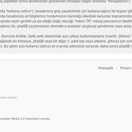
iş yaptıktan sonra tarafınızdan gönderilen mesajlar (diğer anlamda "mesajlarınız").
"kullanıcı adınız"), hesabınıza giriş yapabilmek için kullanacağınız bir kişisel şifre
nda hesabınıza ait bilgileriniz hostumuzun barındığı ülkedeki kanunlar kapsamında 
n dışında neyin gerekli ya da isteğe bağlı olacağı “Arkeo-TR” mesaj panosunun takdiri
sabınız ile, phpBB yazılımından otomatik e-postalar oluşturup gönderme veya alma 
. Bununla birlikte, farklı web sitelerinde aynı şifreyi kullanmamanız önerilir. Şifr
e bağlantılı bir kimseye, phpBB veya bir diğer 3. parti kişi veya sitelere, şifreniz iç
iz. Bu işlem size kullanıcı adınızı ve e-posta adresinizi soracak, daha sonra phpBB yaz
Anasayfa
Forum 
kları saklıdır.
rivative Works 3.0 Unported License