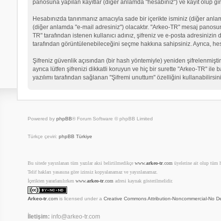
panosuna yapılan kayıtlar (diğer anlamda "hesabınız") ve kayıt olup gir
Hesabınızda tanınmanız amacıyla sade bir içerikte isminiz (diğer anlamda 
(diğer anlamda "e-mail adresiniz") olacaktır. "Arkeo-TR" mesaj panosu
TR" tarafından istenen kullanıcı adınız, şifreniz ve e-posta adresinizi
tarafından görüntülenebileceğini seçme hakkına sahipsiniz. Ayrıca, he
Şifreniz güvenlik açısından (bir hash yöntemiyle) yeniden şifrelenmiştir
ayrıca lütfen şifrenizi dikkatli koruyun ve hiç bir surette "Arkeo-TR" il
yazılımı tarafından sağlanan "Şifremi unuttum" özelliğini kullanabilirsin
Powered by
phpBB
® Forum Software © phpBB Limited
Türkçe çeviri:
phpBB Türkiye
Bu sitede yayınlanan tüm yazılar aksi belirtilmedikçe
www.
arkeo-tr
.com
üyelerine ait olup tüm ha
Telif hakları yasasına göre izinsiz kopyalanamaz ve yayınlanamaz.
İçerikten yararlanılırken
www.
arkeo-tr
.com
adresi kaynak gösterilmelidir.
Arkeo-tr
.com
is licensed under a
Creative Commons Attribution-Noncommercial-No De
İletişim:
info@arkeo-tr.com