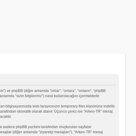
um”) ve phpBB (diğer anlamda "onlar”, “onlara”, “onların”, “phpBB
lamda “sizin bilgileriniz”) nasıl kullanılacağını içermektedir.
rı bilgisayarınızda web tarayıcınızın temporary files klasörüne indirilir.
mı tarafından otomatik olarak atanır. Üçüncü çerez ise "Arkeo-TR" mesaj
acaktır.
a sadece phpBB yazılımı tarafından oluşturulan sayfalar
ği mesajlar (diğer anlamda "ziyaretçi mesajları"), "Arkeo-TR" mesaj