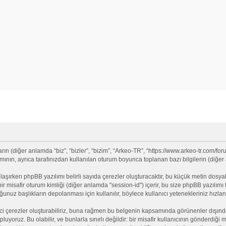
 (diğer anlamda “biz”, “bizler”, “bizim”, “Arkeo-TR”, “https://www.arkeo-tr.com/for
nın, ayrıca tarafınızdan kullanılan oturum boyunca toplanan bazı bilgilerin (diğer an
olaşırken phpBB yazılımı belirli sayıda çerezler oluşturacaktır, bu küçük metin dosyala
e bir misafir oturum kimliği (diğer anlamda "session-id") içerir, bu size phpBB yazılı
nuz başlıkların depolanması için kullanılır, böylece kullanıcı yetenekleriniz hızlan
ci çerezler oluşturabiliriz, buna rağmen bu belgenin kapsamında görünenler dışınd
opluyoruz. Bu olabilir, ve bunlarla sınırlı değildir: bir misafir kullanıcının gönderdi