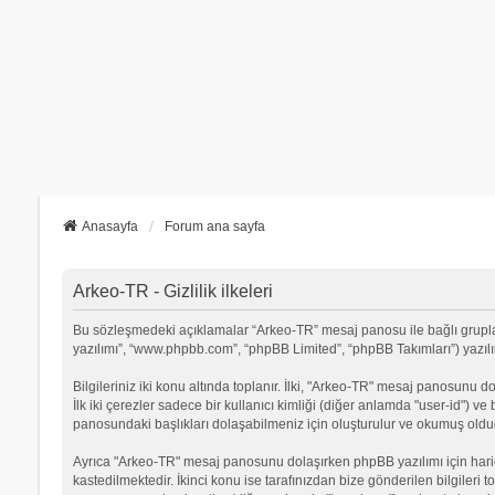
Anasayfa
Forum ana sayfa
Arkeo-TR - Gizlilik ilkeleri
Bu sözleşmedeki açıklamalar “Arkeo-TR” mesaj panosu ile bağlı grupların
yazılımı”, “www.phpbb.com”, “phpBB Limited”, “phpBB Takımları”) yazılımı
Bilgileriniz iki konu altında toplanır. İlki, "Arkeo-TR" mesaj panosunu d
İlk iki çerezler sadece bir kullanıcı kimliği (diğer anlamda "user-id") v
panosundaki başlıkları dolaşabilmeniz için oluşturulur ve okumuş olduğu
Ayrıca "Arkeo-TR" mesaj panosunu dolaşırken phpBB yazılımı için hari
kastedilmektedir. İkinci konu ise tarafınızdan bize gönderilen bilgileri t