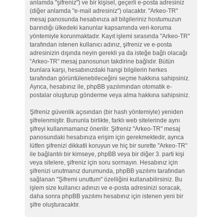
anlamda "şifreniz") ve bir kişisel, geçerli e-posta adresiniz
(diğer anlamda "e-mail adresiniz") olacaktır. "Arkeo-TR"
mesaj panosunda hesabınıza ait bilgileriniz hostumuzun
barındığı ülkedeki kanunlar kapsamında veri-koruma
yöntemiyle korunmaktadır. Kayıt işlemi sırasında "Arkeo-TR"
tarafından istenen kullanıcı adınız, şifreniz ve e-posta
adresinizin dışında neyin gerekli ya da isteğe bağlı olacağı
“Arkeo-TR” mesaj panosunun takdirine bağlıdır. Bütün
bunlara karşı, hesabınızdaki hangi bilgilerin herkes
tarafından görüntülenebileceğini seçme hakkına sahipsiniz.
Ayrıca, hesabınız ile, phpBB yazılımından otomatik e-
postalar oluşturup gönderme veya alma hakkına sahipsiniz.
Şifreniz güvenlik açısından (bir hash yöntemiyle) yeniden
şifrelenmiştir. Bununla birlikte, farklı web sitelerinde aynı
şifreyi kullanmamanız önerilir. Şifreniz "Arkeo-TR" mesaj
panosundaki hesabınıza erişim için gerekmektedir, ayrıca
lütfen şifrenizi dikkatli koruyun ve hiç bir surette "Arkeo-TR"
ile bağlantılı bir kimseye, phpBB veya bir diğer 3. parti kişi
veya sitelere, şifreniz için soru sormayın. Hesabınız için
şifrenizi unutmanız durumunda, phpBB yazılımı tarafından
sağlanan "Şifremi unuttum" özelliğini kullanabilirsiniz. Bu
işlem size kullanıcı adınızı ve e-posta adresinizi soracak,
daha sonra phpBB yazılımı hesabınız için istenen yeni bir
şifre oluşturacaktır.