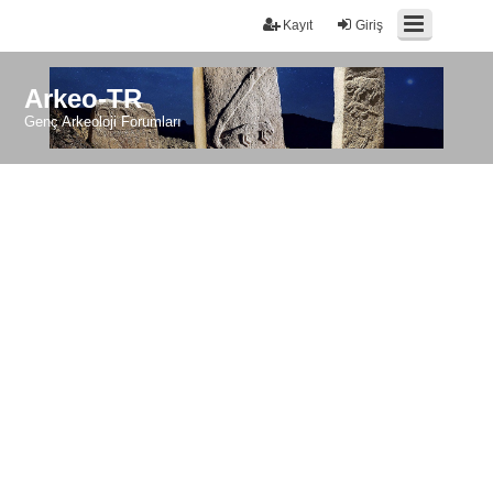
Kayıt
Giriş
Arkeo-TR
Genç Arkeoloji Forumları