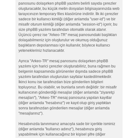
panosunu dolaşırken phpBB yazılımı belirli sayıda çerezler
oluşturacaktır, bu küçük metin dosyaları bilgisayarınızda web
tarayıcınızın temporary files klasörüne indirilir. İlk iki çerezler
sadece bir kullanıcı kimliği (diğer anlamda "user-id") ve bir
misafir oturum kimliği (diğer anlamda "session-id") içerir, bu
size phpBB yazılımı tarafından otomatik olarak atanır.
Üçüncü çerez ise "Arkeo-TR" mesaj panosundaki başlıkları
dolaşabilmeniz için oluşturulur ve okumuş olduğunuz
başlıkların depolanması için kullanılır, böylece kullanıcı
yetenekleriniz hızlanacaktır.
Ayrıca "Arkeo-TR" mesaj panosunu dolaşırken phpBB
yazılımı için harici çerezler oluşturabiliriz, buna rağmen bu
belgenin kapsamında görünenler dışında sadece phpBB
yazılımı tarafından oluşturulan sayfalar kastedilmektedir.
İkinci konu ise tarafınızdan bize gönderilen bilgileri
topluyoruz. Bu olabilir, ve bunlarla sınırlı değildir: bir misafir
kullanıcının gönderdiği mesajlar (diğer anlamda "ziyaretçi
mesajları"), "Arkeo-TR" mesaj panosuna yapılan kayıtlar
(diğer anlamda "hesabınız") ve kayıt olup giriş yaptıktan
sonra tarafınızdan gönderilen mesajlar (diğer anlamda
"mesajlarınız").
Hesabınızda tanınmanız amacıyla sade bir içerikte isminiz
(diğer anlamda "kullanıcı adınız"), hesabınıza giriş
yapabilmek için kullanacağınız bir kişisel şifre (diğer