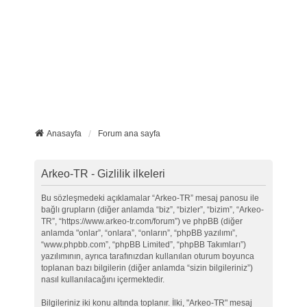
Anasayfa
Forum ana sayfa
Arkeo-TR - Gizlilik ilkeleri
Bu sözleşmedeki açıklamalar “Arkeo-TR” mesaj panosu ile
bağlı grupların (diğer anlamda “biz”, “bizler”, “bizim”, “Arkeo-
TR”, “https://www.arkeo-tr.com/forum”) ve phpBB (diğer
anlamda "onlar”, “onlara”, “onların”, “phpBB yazılımı”,
“www.phpbb.com”, “phpBB Limited”, “phpBB Takımları”)
yazılımının, ayrıca tarafınızdan kullanılan oturum boyunca
toplanan bazı bilgilerin (diğer anlamda “sizin bilgileriniz”)
nasıl kullanılacağını içermektedir.
Bilgileriniz iki konu altında toplanır. İlki, "Arkeo-TR" mesaj