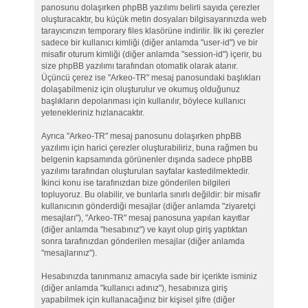
panosunu dolaşırken phpBB yazılımı belirli sayıda çerezler
oluşturacaktır, bu küçük metin dosyaları bilgisayarınızda web
tarayıcınızın temporary files klasörüne indirilir. İlk iki çerezler
sadece bir kullanıcı kimliği (diğer anlamda "user-id") ve bir
misafir oturum kimliği (diğer anlamda "session-id") içerir, bu
size phpBB yazılımı tarafından otomatik olarak atanır.
Üçüncü çerez ise "Arkeo-TR" mesaj panosundaki başlıkları
dolaşabilmeniz için oluşturulur ve okumuş olduğunuz
başlıkların depolanması için kullanılır, böylece kullanıcı
yetenekleriniz hızlanacaktır.
Ayrıca "Arkeo-TR" mesaj panosunu dolaşırken phpBB
yazılımı için harici çerezler oluşturabiliriz, buna rağmen bu
belgenin kapsamında görünenler dışında sadece phpBB
yazılımı tarafından oluşturulan sayfalar kastedilmektedir.
İkinci konu ise tarafınızdan bize gönderilen bilgileri
topluyoruz. Bu olabilir, ve bunlarla sınırlı değildir: bir misafir
kullanıcının gönderdiği mesajlar (diğer anlamda "ziyaretçi
mesajları"), "Arkeo-TR" mesaj panosuna yapılan kayıtlar
(diğer anlamda "hesabınız") ve kayıt olup giriş yaptıktan
sonra tarafınızdan gönderilen mesajlar (diğer anlamda
"mesajlarınız").
Hesabınızda tanınmanız amacıyla sade bir içerikte isminiz
(diğer anlamda "kullanıcı adınız"), hesabınıza giriş
yapabilmek için kullanacağınız bir kişisel şifre (diğer