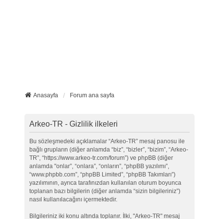
Anasayfa
Forum ana sayfa
Arkeo-TR - Gizlilik ilkeleri
Bu sözleşmedeki açıklamalar “Arkeo-TR” mesaj panosu ile
bağlı grupların (diğer anlamda “biz”, “bizler”, “bizim”, “Arkeo-
TR”, “https://www.arkeo-tr.com/forum”) ve phpBB (diğer
anlamda "onlar”, “onlara”, “onların”, “phpBB yazılımı”,
“www.phpbb.com”, “phpBB Limited”, “phpBB Takımları”)
yazılımının, ayrıca tarafınızdan kullanılan oturum boyunca
toplanan bazı bilgilerin (diğer anlamda “sizin bilgileriniz”)
nasıl kullanılacağını içermektedir.
Bilgileriniz iki konu altında toplanır. İlki, "Arkeo-TR" mesaj