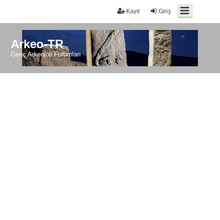
Kayıt
Giriş
Arkeo-TR
Genç Arkeoloji Forumları