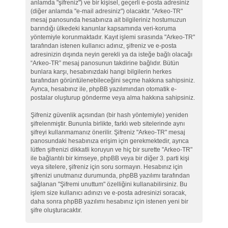
anlamda "şifreniz") ve bir kişisel, geçerli e-posta adresiniz
(diğer anlamda "e-mail adresiniz") olacaktır. "Arkeo-TR"
mesaj panosunda hesabınıza ait bilgileriniz hostumuzun
barındığı ülkedeki kanunlar kapsamında veri-koruma
yöntemiyle korunmaktadır. Kayıt işlemi sırasında "Arkeo-TR"
tarafından istenen kullanıcı adınız, şifreniz ve e-posta
adresinizin dışında neyin gerekli ya da isteğe bağlı olacağı
“Arkeo-TR” mesaj panosunun takdirine bağlıdır. Bütün
bunlara karşı, hesabınızdaki hangi bilgilerin herkes
tarafından görüntülenebileceğini seçme hakkına sahipsiniz.
Ayrıca, hesabınız ile, phpBB yazılımından otomatik e-
postalar oluşturup gönderme veya alma hakkına sahipsiniz.
Şifreniz güvenlik açısından (bir hash yöntemiyle) yeniden
şifrelenmiştir. Bununla birlikte, farklı web sitelerinde aynı
şifreyi kullanmamanız önerilir. Şifreniz "Arkeo-TR" mesaj
panosundaki hesabınıza erişim için gerekmektedir, ayrıca
lütfen şifrenizi dikkatli koruyun ve hiç bir surette "Arkeo-TR"
ile bağlantılı bir kimseye, phpBB veya bir diğer 3. parti kişi
veya sitelere, şifreniz için soru sormayın. Hesabınız için
şifrenizi unutmanız durumunda, phpBB yazılımı tarafından
sağlanan "Şifremi unuttum" özelliğini kullanabilirsiniz. Bu
işlem size kullanıcı adınızı ve e-posta adresinizi soracak,
daha sonra phpBB yazılımı hesabınız için istenen yeni bir
şifre oluşturacaktır.