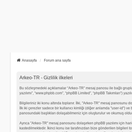
Anasayfa
Forum ana sayfa
Arkeo-TR - Gizlilik ilkeleri
Bu sözleşmedeki açıklamalar “Arkeo-TR” mesaj panosu ile bağlı grupların
yazılımı”, “www.phpbb.com”, “phpBB Limited”, “phpBB Takımları”) yazılımı
Bilgileriniz iki konu altında toplanır. İlki, "Arkeo-TR" mesaj panosunu d
İlk iki çerezler sadece bir kullanıcı kimliği (diğer anlamda "user-id") v
panosundaki başlıkları dolaşabilmeniz için oluşturulur ve okumuş olduğu
Ayrıca "Arkeo-TR" mesaj panosunu dolaşırken phpBB yazılımı için hari
kastedilmektedir. İkinci konu ise tarafınızdan bize gönderilen bilgileri t