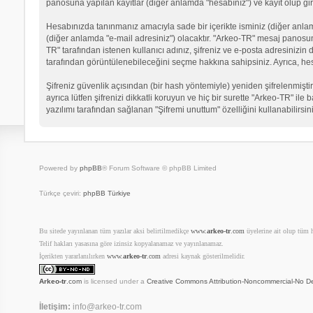
panosuna yapılan kayıtlar (diğer anlamda "hesabınız") ve kayıt olup gir
Hesabınızda tanınmanız amacıyla sade bir içerikte isminiz (diğer anlamda 
(diğer anlamda "e-mail adresiniz") olacaktır. "Arkeo-TR" mesaj panosu
TR" tarafından istenen kullanıcı adınız, şifreniz ve e-posta adresinizi
tarafından görüntülenebileceğini seçme hakkına sahipsiniz. Ayrıca, he
Şifreniz güvenlik açısından (bir hash yöntemiyle) yeniden şifrelenmiştir
ayrıca lütfen şifrenizi dikkatli koruyun ve hiç bir surette "Arkeo-TR" il
yazılımı tarafından sağlanan "Şifremi unuttum" özelliğini kullanabilirsin
Powered by
phpBB
® Forum Software © phpBB Limited
Türkçe çeviri:
phpBB Türkiye
Bu sitede yayınlanan tüm yazılar aksi belirtilmedikçe
www.
arkeo-tr
.com
üyelerine ait olup tüm ha
Telif hakları yasasına göre izinsiz kopyalanamaz ve yayınlanamaz.
İçerikten yararlanılırken
www.
arkeo-tr
.com
adresi kaynak gösterilmelidir.
Arkeo-tr
.com
is licensed under a
Creative Commons Attribution-Noncommercial-No De
İletişim:
info@arkeo-tr.com