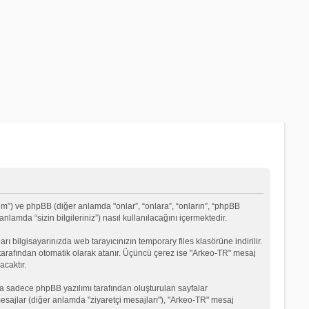
um”) ve phpBB (diğer anlamda "onlar”, “onlara”, “onların”, “phpBB
lamda “sizin bilgileriniz”) nasıl kullanılacağını içermektedir.
rı bilgisayarınızda web tarayıcınızın temporary files klasörüne indirilir.
mı tarafından otomatik olarak atanır. Üçüncü çerez ise "Arkeo-TR" mesaj
acaktır.
a sadece phpBB yazılımı tarafından oluşturulan sayfalar
ği mesajlar (diğer anlamda "ziyaretçi mesajları"), "Arkeo-TR" mesaj