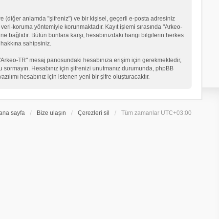
 (diğer anlamda "şifreniz") ve bir kişisel, geçerli e-posta adresiniz
veri-koruma yöntemiyle korunmaktadır. Kayıt işlemi sırasında "Arkeo-
ne bağlıdır. Bütün bunlara karşı, hesabınızdaki hangi bilgilerin herkes
hakkına sahipsiniz.
eniz "Arkeo-TR" mesaj panosundaki hesabınıza erişim için gerekmektedir,
in soru sormayın. Hesabınız için şifrenizi unutmanız durumunda, phpBB
ılımı hesabınız için istenen yeni bir şifre oluşturacaktır.
ana sayfa
Bize ulaşın
Çerezleri sil
Tüm zamanlar
UTC+03:00