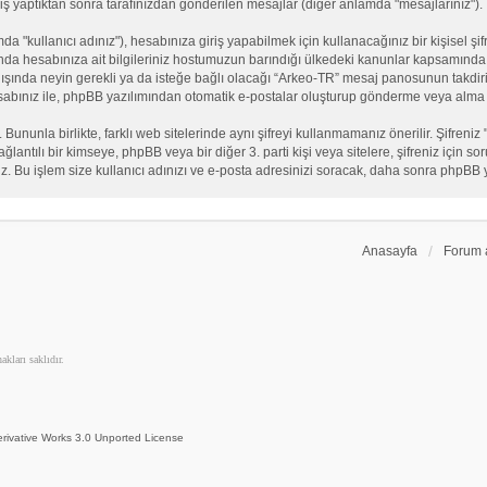
iş yaptıktan sonra tarafınızdan gönderilen mesajlar (diğer anlamda "mesajlarınız").
"kullanıcı adınız"), hesabınıza giriş yapabilmek için kullanacağınız bir kişisel şifre
nda hesabınıza ait bilgileriniz hostumuzun barındığı ülkedeki kanunlar kapsamında 
n dışında neyin gerekli ya da isteğe bağlı olacağı “Arkeo-TR” mesaj panosunun takdiri
sabınız ile, phpBB yazılımından otomatik e-postalar oluşturup gönderme veya alma 
. Bununla birlikte, farklı web sitelerinde aynı şifreyi kullanmamanız önerilir. Şifr
e bağlantılı bir kimseye, phpBB veya bir diğer 3. parti kişi veya sitelere, şifreniz iç
iz. Bu işlem size kullanıcı adınızı ve e-posta adresinizi soracak, daha sonra phpBB yaz
Anasayfa
Forum 
kları saklıdır.
rivative Works 3.0 Unported License