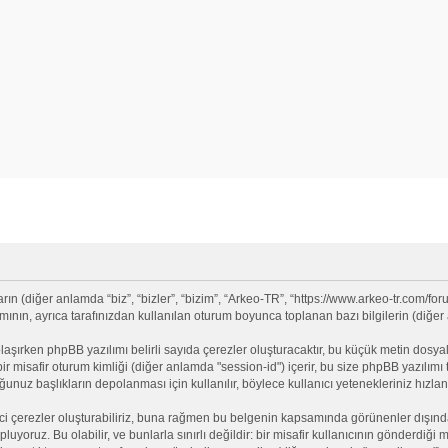
 (diğer anlamda “biz”, “bizler”, “bizim”, “Arkeo-TR”, “https://www.arkeo-tr.com/for
nın, ayrıca tarafınızdan kullanılan oturum boyunca toplanan bazı bilgilerin (diğer an
olaşırken phpBB yazılımı belirli sayıda çerezler oluşturacaktır, bu küçük metin dosyala
e bir misafir oturum kimliği (diğer anlamda "session-id") içerir, bu size phpBB yazılı
nuz başlıkların depolanması için kullanılır, böylece kullanıcı yetenekleriniz hızlan
ci çerezler oluşturabiliriz, buna rağmen bu belgenin kapsamında görünenler dışınd
opluyoruz. Bu olabilir, ve bunlarla sınırlı değildir: bir misafir kullanıcının gönderdi