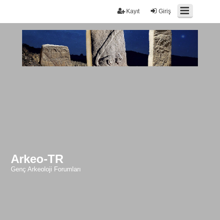
Kayıt
Giriş
Arkeo-TR
Genç Arkeoloji Forumları