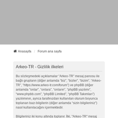
Anasayfa
Forum ana sayfa
Arkeo-TR - Gizlilik ilkeleri
Bu sözleşmedeki açıklamalar “Arkeo-TR” mesaj panosu ile
bağlı grupların (diğer anlamda “biz”, “bizler”, “bizim”, “Arkeo-
TR”, “https://www.arkeo-tr.com/forum”) ve phpBB (diğer
anlamda "onlar”, “onlara”, “onların”, “phpBB yazılımı”,
“www.phpbb.com”, “phpBB Limited”, “phpBB Takımları”)
yazılımının, ayrıca tarafınızdan kullanılan oturum boyunca
toplanan bazı bilgilerin (diğer anlamda “sizin bilgileriniz”)
nasıl kullanılacağını içermektedir.
Bilgileriniz iki konu altında toplanır. İlki, "Arkeo-TR" mesaj