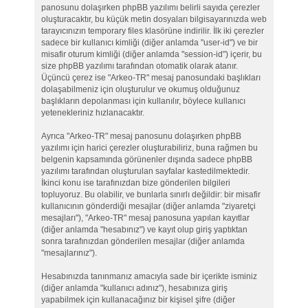
panosunu dolaşırken phpBB yazılımı belirli sayıda çerezler
oluşturacaktır, bu küçük metin dosyaları bilgisayarınızda web
tarayıcınızın temporary files klasörüne indirilir. İlk iki çerezler
sadece bir kullanıcı kimliği (diğer anlamda "user-id") ve bir
misafir oturum kimliği (diğer anlamda "session-id") içerir, bu
size phpBB yazılımı tarafından otomatik olarak atanır.
Üçüncü çerez ise "Arkeo-TR" mesaj panosundaki başlıkları
dolaşabilmeniz için oluşturulur ve okumuş olduğunuz
başlıkların depolanması için kullanılır, böylece kullanıcı
yetenekleriniz hızlanacaktır.
Ayrıca "Arkeo-TR" mesaj panosunu dolaşırken phpBB
yazılımı için harici çerezler oluşturabiliriz, buna rağmen bu
belgenin kapsamında görünenler dışında sadece phpBB
yazılımı tarafından oluşturulan sayfalar kastedilmektedir.
İkinci konu ise tarafınızdan bize gönderilen bilgileri
topluyoruz. Bu olabilir, ve bunlarla sınırlı değildir: bir misafir
kullanıcının gönderdiği mesajlar (diğer anlamda "ziyaretçi
mesajları"), "Arkeo-TR" mesaj panosuna yapılan kayıtlar
(diğer anlamda "hesabınız") ve kayıt olup giriş yaptıktan
sonra tarafınızdan gönderilen mesajlar (diğer anlamda
"mesajlarınız").
Hesabınızda tanınmanız amacıyla sade bir içerikte isminiz
(diğer anlamda "kullanıcı adınız"), hesabınıza giriş
yapabilmek için kullanacağınız bir kişisel şifre (diğer