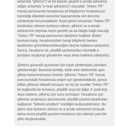
anlamda "şifreniz") ve bir kişisel, geçerli e-posta adresiniz
(diğer anlamda "e-mail adresiniz") olacaktır. "Arkeo-TR"
mesaj panosunda hesabınıza ait bilgileriniz hostumuzun
barındığı ülkedeki kanunlar kapsamında veri-koruma
yöntemiyle korunmaktadır. Kayıt işlemi sırasında "Arkeo-TR"
tarafından istenen kullanıcı adınız, şifreniz ve e-posta
adresinizin dışında neyin gerekli ya da isteğe bağlı olacağı
“Arkeo-TR” mesaj panosunun takdirine bağlıdır. Bütün
bunlara karşı, hesabınızdaki hangi bilgilerin herkes
tarafından görüntülenebileceğini seçme hakkına sahipsiniz.
Ayrıca, hesabınız ile, phpBB yazılımından otomatik e-
postalar oluşturup gönderme veya alma hakkına sahipsiniz.
Şifreniz güvenlik açısından (bir hash yöntemiyle) yeniden
şifrelenmiştir. Bununla birlikte, farklı web sitelerinde aynı
şifreyi kullanmamanız önerilir. Şifreniz "Arkeo-TR" mesaj
panosundaki hesabınıza erişim için gerekmektedir, ayrıca
lütfen şifrenizi dikkatli koruyun ve hiç bir surette "Arkeo-TR"
ile bağlantılı bir kimseye, phpBB veya bir diğer 3. parti kişi
veya sitelere, şifreniz için soru sormayın. Hesabınız için
şifrenizi unutmanız durumunda, phpBB yazılımı tarafından
sağlanan "Şifremi unuttum" özelliğini kullanabilirsiniz. Bu
işlem size kullanıcı adınızı ve e-posta adresinizi soracak,
daha sonra phpBB yazılımı hesabınız için istenen yeni bir
şifre oluşturacaktır.