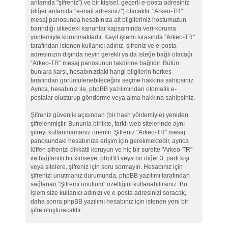
anlamda "şifreniz") ve bir kişisel, geçerli e-posta adresiniz
(diğer anlamda "e-mail adresiniz") olacaktır. "Arkeo-TR"
mesaj panosunda hesabınıza ait bilgileriniz hostumuzun
barındığı ülkedeki kanunlar kapsamında veri-koruma
yöntemiyle korunmaktadır. Kayıt işlemi sırasında "Arkeo-TR"
tarafından istenen kullanıcı adınız, şifreniz ve e-posta
adresinizin dışında neyin gerekli ya da isteğe bağlı olacağı
“Arkeo-TR” mesaj panosunun takdirine bağlıdır. Bütün
bunlara karşı, hesabınızdaki hangi bilgilerin herkes
tarafından görüntülenebileceğini seçme hakkına sahipsiniz.
Ayrıca, hesabınız ile, phpBB yazılımından otomatik e-
postalar oluşturup gönderme veya alma hakkına sahipsiniz.
Şifreniz güvenlik açısından (bir hash yöntemiyle) yeniden
şifrelenmiştir. Bununla birlikte, farklı web sitelerinde aynı
şifreyi kullanmamanız önerilir. Şifreniz "Arkeo-TR" mesaj
panosundaki hesabınıza erişim için gerekmektedir, ayrıca
lütfen şifrenizi dikkatli koruyun ve hiç bir surette "Arkeo-TR"
ile bağlantılı bir kimseye, phpBB veya bir diğer 3. parti kişi
veya sitelere, şifreniz için soru sormayın. Hesabınız için
şifrenizi unutmanız durumunda, phpBB yazılımı tarafından
sağlanan "Şifremi unuttum" özelliğini kullanabilirsiniz. Bu
işlem size kullanıcı adınızı ve e-posta adresinizi soracak,
daha sonra phpBB yazılımı hesabınız için istenen yeni bir
şifre oluşturacaktır.