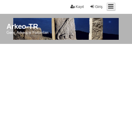
Kayıt
Giriş
Arkeo-TR
Genç Arkeoloji Forumları