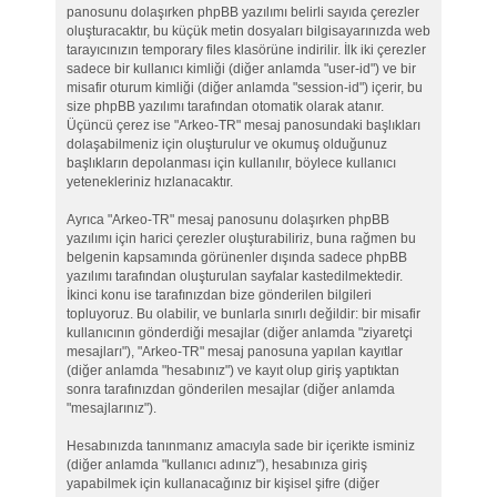
panosunu dolaşırken phpBB yazılımı belirli sayıda çerezler
oluşturacaktır, bu küçük metin dosyaları bilgisayarınızda web
tarayıcınızın temporary files klasörüne indirilir. İlk iki çerezler
sadece bir kullanıcı kimliği (diğer anlamda "user-id") ve bir
misafir oturum kimliği (diğer anlamda "session-id") içerir, bu
size phpBB yazılımı tarafından otomatik olarak atanır.
Üçüncü çerez ise "Arkeo-TR" mesaj panosundaki başlıkları
dolaşabilmeniz için oluşturulur ve okumuş olduğunuz
başlıkların depolanması için kullanılır, böylece kullanıcı
yetenekleriniz hızlanacaktır.
Ayrıca "Arkeo-TR" mesaj panosunu dolaşırken phpBB
yazılımı için harici çerezler oluşturabiliriz, buna rağmen bu
belgenin kapsamında görünenler dışında sadece phpBB
yazılımı tarafından oluşturulan sayfalar kastedilmektedir.
İkinci konu ise tarafınızdan bize gönderilen bilgileri
topluyoruz. Bu olabilir, ve bunlarla sınırlı değildir: bir misafir
kullanıcının gönderdiği mesajlar (diğer anlamda "ziyaretçi
mesajları"), "Arkeo-TR" mesaj panosuna yapılan kayıtlar
(diğer anlamda "hesabınız") ve kayıt olup giriş yaptıktan
sonra tarafınızdan gönderilen mesajlar (diğer anlamda
"mesajlarınız").
Hesabınızda tanınmanız amacıyla sade bir içerikte isminiz
(diğer anlamda "kullanıcı adınız"), hesabınıza giriş
yapabilmek için kullanacağınız bir kişisel şifre (diğer