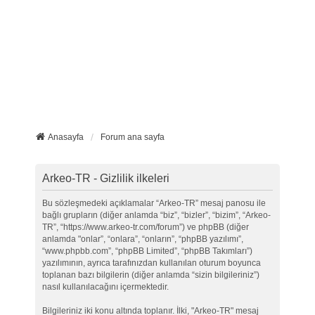
Anasayfa
Forum ana sayfa
Arkeo-TR - Gizlilik ilkeleri
Bu sözleşmedeki açıklamalar “Arkeo-TR” mesaj panosu ile
bağlı grupların (diğer anlamda “biz”, “bizler”, “bizim”, “Arkeo-
TR”, “https://www.arkeo-tr.com/forum”) ve phpBB (diğer
anlamda "onlar”, “onlara”, “onların”, “phpBB yazılımı”,
“www.phpbb.com”, “phpBB Limited”, “phpBB Takımları”)
yazılımının, ayrıca tarafınızdan kullanılan oturum boyunca
toplanan bazı bilgilerin (diğer anlamda “sizin bilgileriniz”)
nasıl kullanılacağını içermektedir.
Bilgileriniz iki konu altında toplanır. İlki, "Arkeo-TR" mesaj