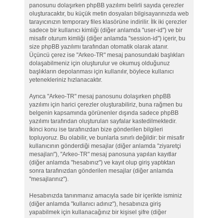
panosunu dolaşırken phpBB yazılımı belirli sayıda çerezler
oluşturacaktır, bu küçük metin dosyaları bilgisayarınızda web
tarayıcınızın temporary files klasörüne indirilir. İlk iki çerezler
sadece bir kullanıcı kimliği (diğer anlamda "user-id") ve bir
misafir oturum kimliği (diğer anlamda "session-id") içerir, bu
size phpBB yazılımı tarafından otomatik olarak atanır.
Üçüncü çerez ise "Arkeo-TR" mesaj panosundaki başlıkları
dolaşabilmeniz için oluşturulur ve okumuş olduğunuz
başlıkların depolanması için kullanılır, böylece kullanıcı
yetenekleriniz hızlanacaktır.
Ayrıca "Arkeo-TR" mesaj panosunu dolaşırken phpBB
yazılımı için harici çerezler oluşturabiliriz, buna rağmen bu
belgenin kapsamında görünenler dışında sadece phpBB
yazılımı tarafından oluşturulan sayfalar kastedilmektedir.
İkinci konu ise tarafınızdan bize gönderilen bilgileri
topluyoruz. Bu olabilir, ve bunlarla sınırlı değildir: bir misafir
kullanıcının gönderdiği mesajlar (diğer anlamda "ziyaretçi
mesajları"), "Arkeo-TR" mesaj panosuna yapılan kayıtlar
(diğer anlamda "hesabınız") ve kayıt olup giriş yaptıktan
sonra tarafınızdan gönderilen mesajlar (diğer anlamda
"mesajlarınız").
Hesabınızda tanınmanız amacıyla sade bir içerikte isminiz
(diğer anlamda "kullanıcı adınız"), hesabınıza giriş
yapabilmek için kullanacağınız bir kişisel şifre (diğer