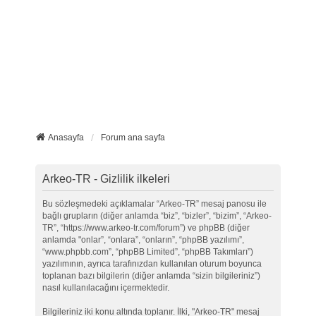
Anasayfa
Forum ana sayfa
Arkeo-TR - Gizlilik ilkeleri
Bu sözleşmedeki açıklamalar “Arkeo-TR” mesaj panosu ile
bağlı grupların (diğer anlamda “biz”, “bizler”, “bizim”, “Arkeo-
TR”, “https://www.arkeo-tr.com/forum”) ve phpBB (diğer
anlamda "onlar”, “onlara”, “onların”, “phpBB yazılımı”,
“www.phpbb.com”, “phpBB Limited”, “phpBB Takımları”)
yazılımının, ayrıca tarafınızdan kullanılan oturum boyunca
toplanan bazı bilgilerin (diğer anlamda “sizin bilgileriniz”)
nasıl kullanılacağını içermektedir.
Bilgileriniz iki konu altında toplanır. İlki, "Arkeo-TR" mesaj