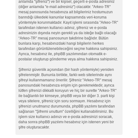
anlamda "şifreniz") ve bir kişisel, geçerli e-posta adresiniz
(diğer anlamda "e-mail adresiniz") olacaktır. "Arkeo-TR"
mesaj panosunda hesabınıza ait bilgileriniz hostumuzun
barındığı ülkedeki kanunlar kapsamında veri-koruma
yöntemiyle korunmaktadır. Kayıt işlemi sırasında "Arkeo-TR"
tarafından istenen kullanıcı adınız, şifreniz ve e-posta
adresinizin dışında neyin gerekli ya da isteğe bağlı olacağı
“Arkeo-TR” mesaj panosunun takdirine bağlıdır. Bütün
bunlara karşı, hesabınızdaki hangi bilgilerin herkes
tarafından görüntülenebileceğini seçme hakkına sahipsiniz.
Ayrıca, hesabınız ile, phpBB yazılımından otomatik e-
postalar oluşturup gönderme veya alma hakkına sahipsiniz.
Şifreniz güvenlik açısından (bir hash yöntemiyle) yeniden
şifrelenmiştir. Bununla birlikte, farklı web sitelerinde aynı
şifreyi kullanmamanız önerilir. Şifreniz "Arkeo-TR" mesaj
panosundaki hesabınıza erişim için gerekmektedir, ayrıca
lütfen şifrenizi dikkatli koruyun ve hiç bir surette "Arkeo-TR"
ile bağlantılı bir kimseye, phpBB veya bir diğer 3. parti kişi
veya sitelere, şifreniz için soru sormayın. Hesabınız için
şifrenizi unutmanız durumunda, phpBB yazılımı tarafından
sağlanan "Şifremi unuttum" özelliğini kullanabilirsiniz. Bu
işlem size kullanıcı adınızı ve e-posta adresinizi soracak,
daha sonra phpBB yazılımı hesabınız için istenen yeni bir
şifre oluşturacaktır.