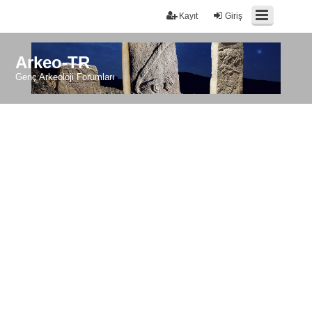
Kayıt
Giriş
Arkeo-TR
Genç Arkeoloji Forumları