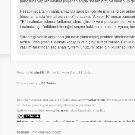
panosuna yapılan kayıtlar (diğer anlamda "hesabınız") ve kayıt olup gir
Hesabınızda tanınmanız amacıyla sade bir içerikte isminiz (diğer anlamda 
(diğer anlamda "e-mail adresiniz") olacaktır. "Arkeo-TR" mesaj panosu
TR" tarafından istenen kullanıcı adınız, şifreniz ve e-posta adresinizi
tarafından görüntülenebileceğini seçme hakkına sahipsiniz. Ayrıca, he
Şifreniz güvenlik açısından (bir hash yöntemiyle) yeniden şifrelenmiştir
ayrıca lütfen şifrenizi dikkatli koruyun ve hiç bir surette "Arkeo-TR" il
yazılımı tarafından sağlanan "Şifremi unuttum" özelliğini kullanabilirsin
Powered by
phpBB
® Forum Software © phpBB Limited
Türkçe çeviri:
phpBB Türkiye
Bu sitede yayınlanan tüm yazılar aksi belirtilmedikçe
www.
arkeo-tr
.com
üyelerine ait olup tüm ha
Telif hakları yasasına göre izinsiz kopyalanamaz ve yayınlanamaz.
İçerikten yararlanılırken
www.
arkeo-tr
.com
adresi kaynak gösterilmelidir.
Arkeo-tr
.com
is licensed under a
Creative Commons Attribution-Noncommercial-No De
İletişim:
info@arkeo-tr.com