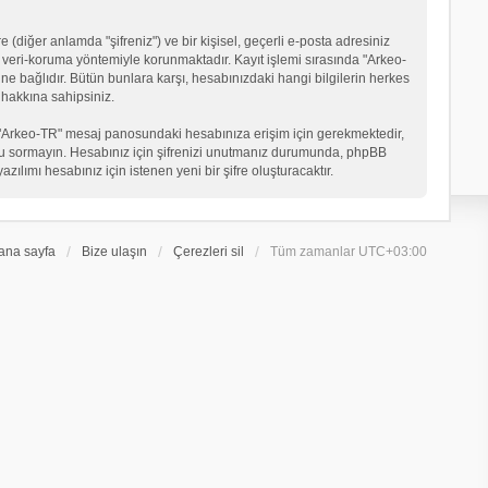
 (diğer anlamda "şifreniz") ve bir kişisel, geçerli e-posta adresiniz
veri-koruma yöntemiyle korunmaktadır. Kayıt işlemi sırasında "Arkeo-
ne bağlıdır. Bütün bunlara karşı, hesabınızdaki hangi bilgilerin herkes
hakkına sahipsiniz.
eniz "Arkeo-TR" mesaj panosundaki hesabınıza erişim için gerekmektedir,
in soru sormayın. Hesabınız için şifrenizi unutmanız durumunda, phpBB
ılımı hesabınız için istenen yeni bir şifre oluşturacaktır.
ana sayfa
Bize ulaşın
Çerezleri sil
Tüm zamanlar
UTC+03:00