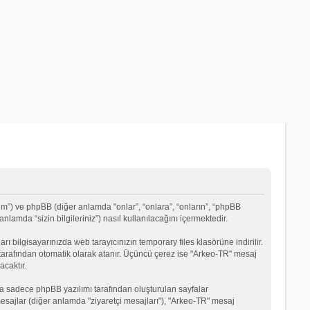
um”) ve phpBB (diğer anlamda "onlar”, “onlara”, “onların”, “phpBB
lamda “sizin bilgileriniz”) nasıl kullanılacağını içermektedir.
rı bilgisayarınızda web tarayıcınızın temporary files klasörüne indirilir.
mı tarafından otomatik olarak atanır. Üçüncü çerez ise "Arkeo-TR" mesaj
acaktır.
a sadece phpBB yazılımı tarafından oluşturulan sayfalar
ği mesajlar (diğer anlamda "ziyaretçi mesajları"), "Arkeo-TR" mesaj