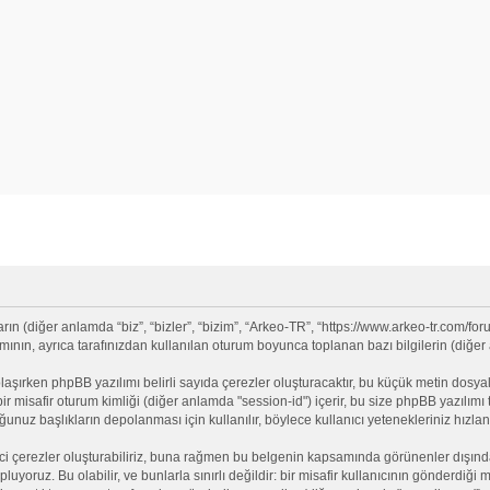
 (diğer anlamda “biz”, “bizler”, “bizim”, “Arkeo-TR”, “https://www.arkeo-tr.com/for
nın, ayrıca tarafınızdan kullanılan oturum boyunca toplanan bazı bilgilerin (diğer an
olaşırken phpBB yazılımı belirli sayıda çerezler oluşturacaktır, bu küçük metin dosyala
e bir misafir oturum kimliği (diğer anlamda "session-id") içerir, bu size phpBB yazılı
nuz başlıkların depolanması için kullanılır, böylece kullanıcı yetenekleriniz hızlan
ci çerezler oluşturabiliriz, buna rağmen bu belgenin kapsamında görünenler dışınd
opluyoruz. Bu olabilir, ve bunlarla sınırlı değildir: bir misafir kullanıcının gönderdi