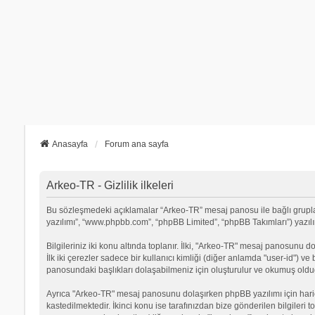
Anasayfa
Forum ana sayfa
Arkeo-TR - Gizlilik ilkeleri
Bu sözleşmedeki açıklamalar “Arkeo-TR” mesaj panosu ile bağlı grupların
yazılımı”, “www.phpbb.com”, “phpBB Limited”, “phpBB Takımları”) yazılımı
Bilgileriniz iki konu altında toplanır. İlki, "Arkeo-TR" mesaj panosunu d
İlk iki çerezler sadece bir kullanıcı kimliği (diğer anlamda "user-id") v
panosundaki başlıkları dolaşabilmeniz için oluşturulur ve okumuş olduğu
Ayrıca "Arkeo-TR" mesaj panosunu dolaşırken phpBB yazılımı için hari
kastedilmektedir. İkinci konu ise tarafınızdan bize gönderilen bilgileri t