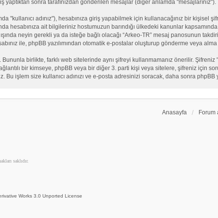
iş yaptıktan sonra tarafınızdan gönderilen mesajlar (diğer anlamda "mesajlarınız").
"kullanıcı adınız"), hesabınıza giriş yapabilmek için kullanacağınız bir kişisel şifre
nda hesabınıza ait bilgileriniz hostumuzun barındığı ülkedeki kanunlar kapsamında 
n dışında neyin gerekli ya da isteğe bağlı olacağı “Arkeo-TR” mesaj panosunun takdiri
sabınız ile, phpBB yazılımından otomatik e-postalar oluşturup gönderme veya alma 
. Bununla birlikte, farklı web sitelerinde aynı şifreyi kullanmamanız önerilir. Şifr
e bağlantılı bir kimseye, phpBB veya bir diğer 3. parti kişi veya sitelere, şifreniz iç
iz. Bu işlem size kullanıcı adınızı ve e-posta adresinizi soracak, daha sonra phpBB yaz
Anasayfa
Forum 
kları saklıdır.
rivative Works 3.0 Unported License