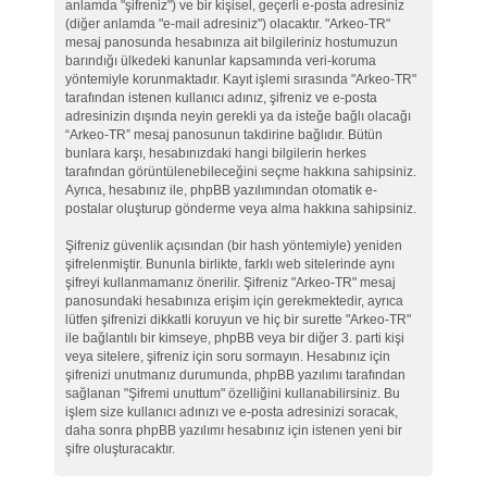
anlamda "şifreniz") ve bir kişisel, geçerli e-posta adresiniz
(diğer anlamda "e-mail adresiniz") olacaktır. "Arkeo-TR"
mesaj panosunda hesabınıza ait bilgileriniz hostumuzun
barındığı ülkedeki kanunlar kapsamında veri-koruma
yöntemiyle korunmaktadır. Kayıt işlemi sırasında "Arkeo-TR"
tarafından istenen kullanıcı adınız, şifreniz ve e-posta
adresinizin dışında neyin gerekli ya da isteğe bağlı olacağı
“Arkeo-TR” mesaj panosunun takdirine bağlıdır. Bütün
bunlara karşı, hesabınızdaki hangi bilgilerin herkes
tarafından görüntülenebileceğini seçme hakkına sahipsiniz.
Ayrıca, hesabınız ile, phpBB yazılımından otomatik e-
postalar oluşturup gönderme veya alma hakkına sahipsiniz.
Şifreniz güvenlik açısından (bir hash yöntemiyle) yeniden
şifrelenmiştir. Bununla birlikte, farklı web sitelerinde aynı
şifreyi kullanmamanız önerilir. Şifreniz "Arkeo-TR" mesaj
panosundaki hesabınıza erişim için gerekmektedir, ayrıca
lütfen şifrenizi dikkatli koruyun ve hiç bir surette "Arkeo-TR"
ile bağlantılı bir kimseye, phpBB veya bir diğer 3. parti kişi
veya sitelere, şifreniz için soru sormayın. Hesabınız için
şifrenizi unutmanız durumunda, phpBB yazılımı tarafından
sağlanan "Şifremi unuttum" özelliğini kullanabilirsiniz. Bu
işlem size kullanıcı adınızı ve e-posta adresinizi soracak,
daha sonra phpBB yazılımı hesabınız için istenen yeni bir
şifre oluşturacaktır.