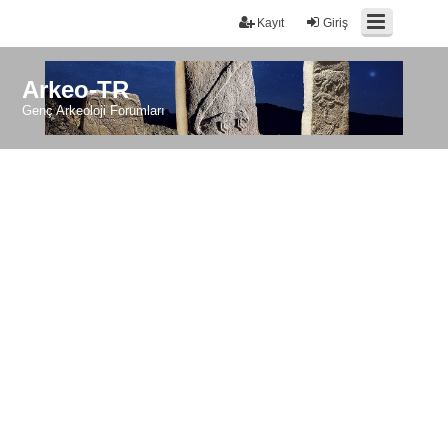
Kayıt
Giriş
Arkeo-TR
Genç Arkeoloji Forumları