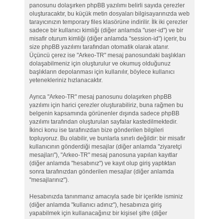
panosunu dolaşırken phpBB yazılımı belirli sayıda çerezler
oluşturacaktır, bu küçük metin dosyaları bilgisayarınızda web
tarayıcınızın temporary files klasörüne indirilir. İlk iki çerezler
sadece bir kullanıcı kimliği (diğer anlamda "user-id") ve bir
misafir oturum kimliği (diğer anlamda "session-id") içerir, bu
size phpBB yazılımı tarafından otomatik olarak atanır.
Üçüncü çerez ise "Arkeo-TR" mesaj panosundaki başlıkları
dolaşabilmeniz için oluşturulur ve okumuş olduğunuz
başlıkların depolanması için kullanılır, böylece kullanıcı
yetenekleriniz hızlanacaktır.
Ayrıca "Arkeo-TR" mesaj panosunu dolaşırken phpBB
yazılımı için harici çerezler oluşturabiliriz, buna rağmen bu
belgenin kapsamında görünenler dışında sadece phpBB
yazılımı tarafından oluşturulan sayfalar kastedilmektedir.
İkinci konu ise tarafınızdan bize gönderilen bilgileri
topluyoruz. Bu olabilir, ve bunlarla sınırlı değildir: bir misafir
kullanıcının gönderdiği mesajlar (diğer anlamda "ziyaretçi
mesajları"), "Arkeo-TR" mesaj panosuna yapılan kayıtlar
(diğer anlamda "hesabınız") ve kayıt olup giriş yaptıktan
sonra tarafınızdan gönderilen mesajlar (diğer anlamda
"mesajlarınız").
Hesabınızda tanınmanız amacıyla sade bir içerikte isminiz
(diğer anlamda "kullanıcı adınız"), hesabınıza giriş
yapabilmek için kullanacağınız bir kişisel şifre (diğer