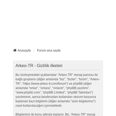
Anasayfa
Forum ana sayfa
Arkeo-TR - Gizlilik ilkeleri
Bu sözleşmedeki açıklamalar “Arkeo-TR” mesaj panosu ile
bağlı grupların (diğer anlamda “biz”, “bizler”, “bizim”, “Arkeo-
TR”, “https://www.arkeo-tr.com/forum”) ve phpBB (diğer
anlamda "onlar”, “onlara”, “onların”, “phpBB yazılımı”,
“www.phpbb.com”, “phpBB Limited”, “phpBB Takımları”)
yazılımının, ayrıca tarafınızdan kullanılan oturum boyunca
toplanan bazı bilgilerin (diğer anlamda “sizin bilgileriniz”)
nasıl kullanılacağını içermektedir.
Bilgileriniz iki konu altında toplanır. İlki, "Arkeo-TR" mesaj