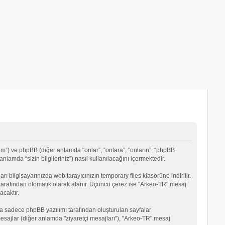
um”) ve phpBB (diğer anlamda "onlar”, “onlara”, “onların”, “phpBB
lamda “sizin bilgileriniz”) nasıl kullanılacağını içermektedir.
rı bilgisayarınızda web tarayıcınızın temporary files klasörüne indirilir.
mı tarafından otomatik olarak atanır. Üçüncü çerez ise "Arkeo-TR" mesaj
acaktır.
a sadece phpBB yazılımı tarafından oluşturulan sayfalar
ği mesajlar (diğer anlamda "ziyaretçi mesajları"), "Arkeo-TR" mesaj