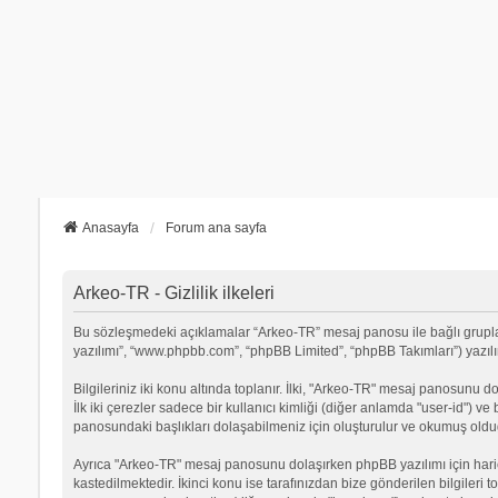
Anasayfa
Forum ana sayfa
Arkeo-TR - Gizlilik ilkeleri
Bu sözleşmedeki açıklamalar “Arkeo-TR” mesaj panosu ile bağlı grupların
yazılımı”, “www.phpbb.com”, “phpBB Limited”, “phpBB Takımları”) yazılımı
Bilgileriniz iki konu altında toplanır. İlki, "Arkeo-TR" mesaj panosunu d
İlk iki çerezler sadece bir kullanıcı kimliği (diğer anlamda "user-id") v
panosundaki başlıkları dolaşabilmeniz için oluşturulur ve okumuş olduğu
Ayrıca "Arkeo-TR" mesaj panosunu dolaşırken phpBB yazılımı için hari
kastedilmektedir. İkinci konu ise tarafınızdan bize gönderilen bilgileri t