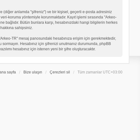
 (diğer anlamda "şifreniz") ve bir kişisel, geçerli e-posta adresiniz
veri-koruma yöntemiyle korunmaktadır. Kayıt işlemi sırasında "Arkeo-
ne bağlıdır. Bütün bunlara karşı, hesabınızdaki hangi bilgilerin herkes
hakkına sahipsiniz.
eniz "Arkeo-TR" mesaj panosundaki hesabınıza erişim için gerekmektedir,
in soru sormayın. Hesabınız için şifrenizi unutmanız durumunda, phpBB
ılımı hesabınız için istenen yeni bir şifre oluşturacaktır.
ana sayfa
Bize ulaşın
Çerezleri sil
Tüm zamanlar
UTC+03:00