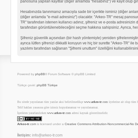
panosuna yapılan kayıtlar (diğer anlamda "hesabınız") ve kayıt olup gir
Hesabınızda tanınmanız amacıyla sade bir içerikte isminiz (diğer anlamda 
(diğer anlamda "e-mail adresiniz") olacaktır. "Arkeo-TR" mesaj panosu
TR" tarafından istenen kullanıcı adınız, şifreniz ve e-posta adresinizi
tarafından görüntülenebileceğini seçme hakkına sahipsiniz. Ayrıca, he
Şifreniz güvenlik açısından (bir hash yöntemiyle) yeniden şifrelenmiştir
ayrıca lütfen şifrenizi dikkatli koruyun ve hiç bir surette "Arkeo-TR" il
yazılımı tarafından sağlanan "Şifremi unuttum" özelliğini kullanabilirsin
Powered by
phpBB
® Forum Software © phpBB Limited
Türkçe çeviri:
phpBB Türkiye
Bu sitede yayınlanan tüm yazılar aksi belirtilmedikçe
www.
arkeo-tr
.com
üyelerine ait olup tüm ha
Telif hakları yasasına göre izinsiz kopyalanamaz ve yayınlanamaz.
İçerikten yararlanılırken
www.
arkeo-tr
.com
adresi kaynak gösterilmelidir.
Arkeo-tr
.com
is licensed under a
Creative Commons Attribution-Noncommercial-No De
İletişim:
info@arkeo-tr.com