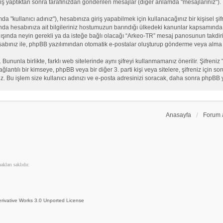
iş yaptıktan sonra tarafınızdan gönderilen mesajlar (diğer anlamda "mesajlarınız").
"kullanıcı adınız"), hesabınıza giriş yapabilmek için kullanacağınız bir kişisel şifre
nda hesabınıza ait bilgileriniz hostumuzun barındığı ülkedeki kanunlar kapsamında 
n dışında neyin gerekli ya da isteğe bağlı olacağı “Arkeo-TR” mesaj panosunun takdiri
sabınız ile, phpBB yazılımından otomatik e-postalar oluşturup gönderme veya alma 
. Bununla birlikte, farklı web sitelerinde aynı şifreyi kullanmamanız önerilir. Şifr
e bağlantılı bir kimseye, phpBB veya bir diğer 3. parti kişi veya sitelere, şifreniz iç
iz. Bu işlem size kullanıcı adınızı ve e-posta adresinizi soracak, daha sonra phpBB yaz
Anasayfa
Forum 
kları saklıdır.
rivative Works 3.0 Unported License