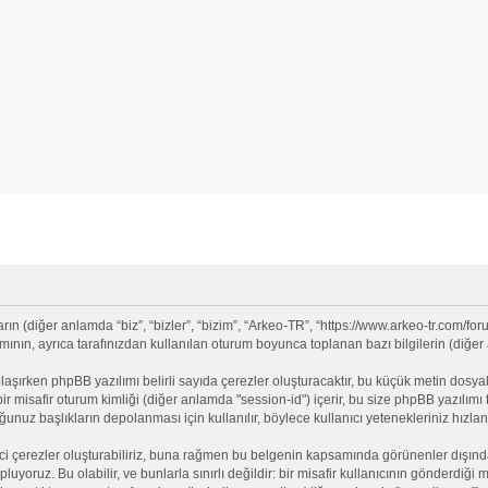
 (diğer anlamda “biz”, “bizler”, “bizim”, “Arkeo-TR”, “https://www.arkeo-tr.com/for
nın, ayrıca tarafınızdan kullanılan oturum boyunca toplanan bazı bilgilerin (diğer an
olaşırken phpBB yazılımı belirli sayıda çerezler oluşturacaktır, bu küçük metin dosyala
e bir misafir oturum kimliği (diğer anlamda "session-id") içerir, bu size phpBB yazılı
nuz başlıkların depolanması için kullanılır, böylece kullanıcı yetenekleriniz hızlan
ci çerezler oluşturabiliriz, buna rağmen bu belgenin kapsamında görünenler dışınd
opluyoruz. Bu olabilir, ve bunlarla sınırlı değildir: bir misafir kullanıcının gönderdi