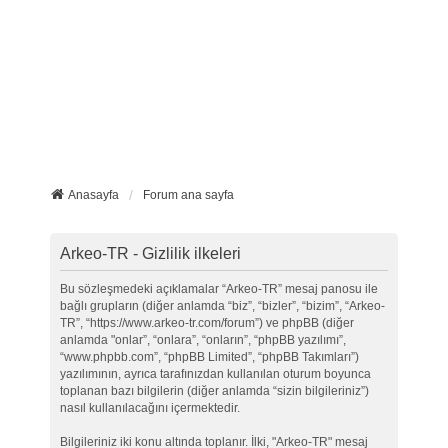
Anasayfa
Forum ana sayfa
Arkeo-TR - Gizlilik ilkeleri
Bu sözleşmedeki açıklamalar “Arkeo-TR” mesaj panosu ile
bağlı grupların (diğer anlamda “biz”, “bizler”, “bizim”, “Arkeo-
TR”, “https://www.arkeo-tr.com/forum”) ve phpBB (diğer
anlamda "onlar”, “onlara”, “onların”, “phpBB yazılımı”,
“www.phpbb.com”, “phpBB Limited”, “phpBB Takımları”)
yazılımının, ayrıca tarafınızdan kullanılan oturum boyunca
toplanan bazı bilgilerin (diğer anlamda “sizin bilgileriniz”)
nasıl kullanılacağını içermektedir.
Bilgileriniz iki konu altında toplanır. İlki, "Arkeo-TR" mesaj