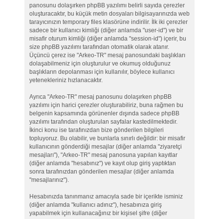
panosunu dolaşırken phpBB yazılımı belirli sayıda çerezler
oluşturacaktır, bu küçük metin dosyaları bilgisayarınızda web
tarayıcınızın temporary files klasörüne indirilir. İlk iki çerezler
sadece bir kullanıcı kimliği (diğer anlamda "user-id") ve bir
misafir oturum kimliği (diğer anlamda "session-id") içerir, bu
size phpBB yazılımı tarafından otomatik olarak atanır.
Üçüncü çerez ise "Arkeo-TR" mesaj panosundaki başlıkları
dolaşabilmeniz için oluşturulur ve okumuş olduğunuz
başlıkların depolanması için kullanılır, böylece kullanıcı
yetenekleriniz hızlanacaktır.
Ayrıca "Arkeo-TR" mesaj panosunu dolaşırken phpBB
yazılımı için harici çerezler oluşturabiliriz, buna rağmen bu
belgenin kapsamında görünenler dışında sadece phpBB
yazılımı tarafından oluşturulan sayfalar kastedilmektedir.
İkinci konu ise tarafınızdan bize gönderilen bilgileri
topluyoruz. Bu olabilir, ve bunlarla sınırlı değildir: bir misafir
kullanıcının gönderdiği mesajlar (diğer anlamda "ziyaretçi
mesajları"), "Arkeo-TR" mesaj panosuna yapılan kayıtlar
(diğer anlamda "hesabınız") ve kayıt olup giriş yaptıktan
sonra tarafınızdan gönderilen mesajlar (diğer anlamda
"mesajlarınız").
Hesabınızda tanınmanız amacıyla sade bir içerikte isminiz
(diğer anlamda "kullanıcı adınız"), hesabınıza giriş
yapabilmek için kullanacağınız bir kişisel şifre (diğer