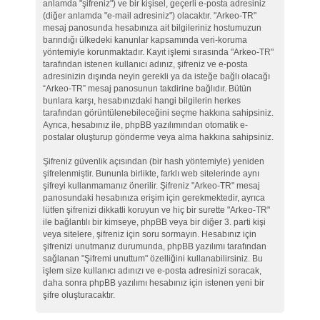
anlamda "şifreniz") ve bir kişisel, geçerli e-posta adresiniz
(diğer anlamda "e-mail adresiniz") olacaktır. "Arkeo-TR"
mesaj panosunda hesabınıza ait bilgileriniz hostumuzun
barındığı ülkedeki kanunlar kapsamında veri-koruma
yöntemiyle korunmaktadır. Kayıt işlemi sırasında "Arkeo-TR"
tarafından istenen kullanıcı adınız, şifreniz ve e-posta
adresinizin dışında neyin gerekli ya da isteğe bağlı olacağı
“Arkeo-TR” mesaj panosunun takdirine bağlıdır. Bütün
bunlara karşı, hesabınızdaki hangi bilgilerin herkes
tarafından görüntülenebileceğini seçme hakkına sahipsiniz.
Ayrıca, hesabınız ile, phpBB yazılımından otomatik e-
postalar oluşturup gönderme veya alma hakkına sahipsiniz.
Şifreniz güvenlik açısından (bir hash yöntemiyle) yeniden
şifrelenmiştir. Bununla birlikte, farklı web sitelerinde aynı
şifreyi kullanmamanız önerilir. Şifreniz "Arkeo-TR" mesaj
panosundaki hesabınıza erişim için gerekmektedir, ayrıca
lütfen şifrenizi dikkatli koruyun ve hiç bir surette "Arkeo-TR"
ile bağlantılı bir kimseye, phpBB veya bir diğer 3. parti kişi
veya sitelere, şifreniz için soru sormayın. Hesabınız için
şifrenizi unutmanız durumunda, phpBB yazılımı tarafından
sağlanan "Şifremi unuttum" özelliğini kullanabilirsiniz. Bu
işlem size kullanıcı adınızı ve e-posta adresinizi soracak,
daha sonra phpBB yazılımı hesabınız için istenen yeni bir
şifre oluşturacaktır.