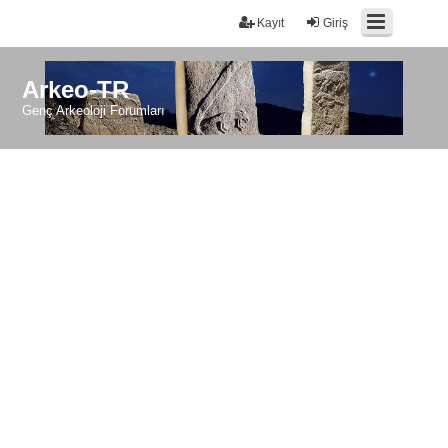
Kayıt
Giriş
Arkeo-TR
Genç Arkeoloji Forumları