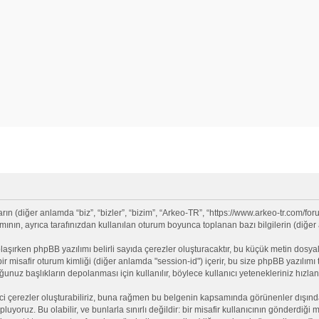
 (diğer anlamda “biz”, “bizler”, “bizim”, “Arkeo-TR”, “https://www.arkeo-tr.com/for
nın, ayrıca tarafınızdan kullanılan oturum boyunca toplanan bazı bilgilerin (diğer an
olaşırken phpBB yazılımı belirli sayıda çerezler oluşturacaktır, bu küçük metin dosyala
e bir misafir oturum kimliği (diğer anlamda "session-id") içerir, bu size phpBB yazılı
nuz başlıkların depolanması için kullanılır, böylece kullanıcı yetenekleriniz hızlan
ci çerezler oluşturabiliriz, buna rağmen bu belgenin kapsamında görünenler dışınd
opluyoruz. Bu olabilir, ve bunlarla sınırlı değildir: bir misafir kullanıcının gönderdi