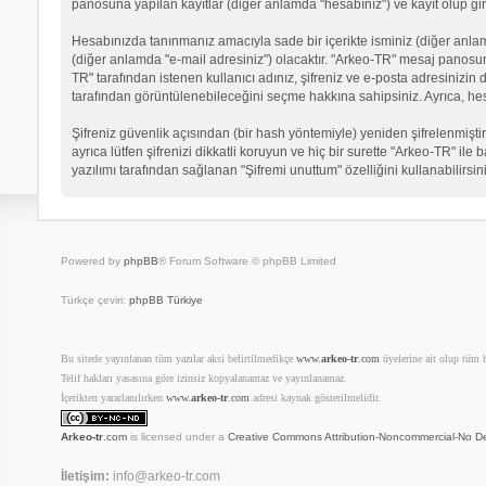
panosuna yapılan kayıtlar (diğer anlamda "hesabınız") ve kayıt olup gir
Hesabınızda tanınmanız amacıyla sade bir içerikte isminiz (diğer anlamda 
(diğer anlamda "e-mail adresiniz") olacaktır. "Arkeo-TR" mesaj panosu
TR" tarafından istenen kullanıcı adınız, şifreniz ve e-posta adresinizi
tarafından görüntülenebileceğini seçme hakkına sahipsiniz. Ayrıca, he
Şifreniz güvenlik açısından (bir hash yöntemiyle) yeniden şifrelenmiştir
ayrıca lütfen şifrenizi dikkatli koruyun ve hiç bir surette "Arkeo-TR" il
yazılımı tarafından sağlanan "Şifremi unuttum" özelliğini kullanabilirsin
Powered by
phpBB
® Forum Software © phpBB Limited
Türkçe çeviri:
phpBB Türkiye
Bu sitede yayınlanan tüm yazılar aksi belirtilmedikçe
www.
arkeo-tr
.com
üyelerine ait olup tüm ha
Telif hakları yasasına göre izinsiz kopyalanamaz ve yayınlanamaz.
İçerikten yararlanılırken
www.
arkeo-tr
.com
adresi kaynak gösterilmelidir.
Arkeo-tr
.com
is licensed under a
Creative Commons Attribution-Noncommercial-No De
İletişim:
info@arkeo-tr.com