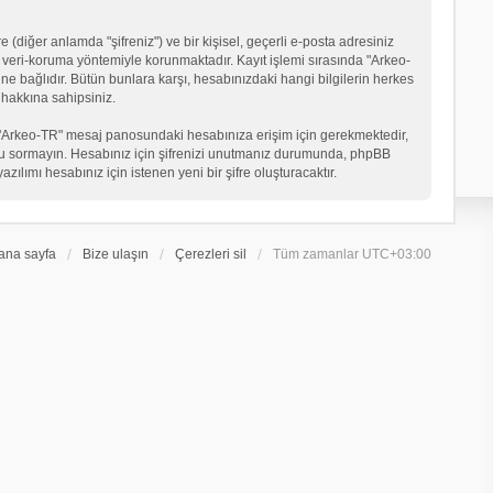
 (diğer anlamda "şifreniz") ve bir kişisel, geçerli e-posta adresiniz
veri-koruma yöntemiyle korunmaktadır. Kayıt işlemi sırasında "Arkeo-
ne bağlıdır. Bütün bunlara karşı, hesabınızdaki hangi bilgilerin herkes
hakkına sahipsiniz.
eniz "Arkeo-TR" mesaj panosundaki hesabınıza erişim için gerekmektedir,
in soru sormayın. Hesabınız için şifrenizi unutmanız durumunda, phpBB
ılımı hesabınız için istenen yeni bir şifre oluşturacaktır.
ana sayfa
Bize ulaşın
Çerezleri sil
Tüm zamanlar
UTC+03:00