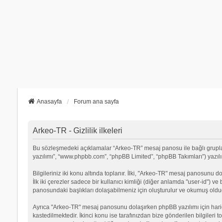
Anasayfa
Forum ana sayfa
Arkeo-TR - Gizlilik ilkeleri
Bu sözleşmedeki açıklamalar “Arkeo-TR” mesaj panosu ile bağlı grupların
yazılımı”, “www.phpbb.com”, “phpBB Limited”, “phpBB Takımları”) yazılımı
Bilgileriniz iki konu altında toplanır. İlki, "Arkeo-TR" mesaj panosunu d
İlk iki çerezler sadece bir kullanıcı kimliği (diğer anlamda "user-id") v
panosundaki başlıkları dolaşabilmeniz için oluşturulur ve okumuş olduğu
Ayrıca "Arkeo-TR" mesaj panosunu dolaşırken phpBB yazılımı için hari
kastedilmektedir. İkinci konu ise tarafınızdan bize gönderilen bilgileri t