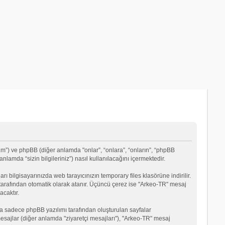
um”) ve phpBB (diğer anlamda "onlar”, “onlara”, “onların”, “phpBB
lamda “sizin bilgileriniz”) nasıl kullanılacağını içermektedir.
rı bilgisayarınızda web tarayıcınızın temporary files klasörüne indirilir.
mı tarafından otomatik olarak atanır. Üçüncü çerez ise "Arkeo-TR" mesaj
acaktır.
a sadece phpBB yazılımı tarafından oluşturulan sayfalar
ği mesajlar (diğer anlamda "ziyaretçi mesajları"), "Arkeo-TR" mesaj