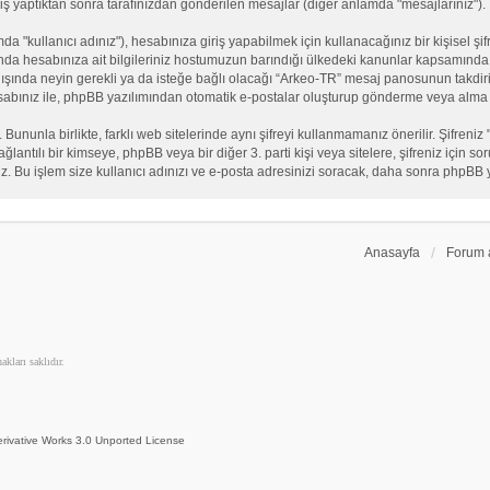
iş yaptıktan sonra tarafınızdan gönderilen mesajlar (diğer anlamda "mesajlarınız").
"kullanıcı adınız"), hesabınıza giriş yapabilmek için kullanacağınız bir kişisel şifre
nda hesabınıza ait bilgileriniz hostumuzun barındığı ülkedeki kanunlar kapsamında 
n dışında neyin gerekli ya da isteğe bağlı olacağı “Arkeo-TR” mesaj panosunun takdiri
sabınız ile, phpBB yazılımından otomatik e-postalar oluşturup gönderme veya alma 
. Bununla birlikte, farklı web sitelerinde aynı şifreyi kullanmamanız önerilir. Şifr
e bağlantılı bir kimseye, phpBB veya bir diğer 3. parti kişi veya sitelere, şifreniz iç
iz. Bu işlem size kullanıcı adınızı ve e-posta adresinizi soracak, daha sonra phpBB yaz
Anasayfa
Forum 
kları saklıdır.
rivative Works 3.0 Unported License