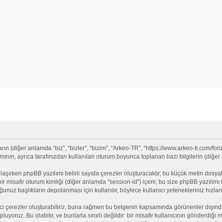
 (diğer anlamda “biz”, “bizler”, “bizim”, “Arkeo-TR”, “https://www.arkeo-tr.com/for
nın, ayrıca tarafınızdan kullanılan oturum boyunca toplanan bazı bilgilerin (diğer an
olaşırken phpBB yazılımı belirli sayıda çerezler oluşturacaktır, bu küçük metin dosyala
e bir misafir oturum kimliği (diğer anlamda "session-id") içerir, bu size phpBB yazılı
nuz başlıkların depolanması için kullanılır, böylece kullanıcı yetenekleriniz hızlan
ci çerezler oluşturabiliriz, buna rağmen bu belgenin kapsamında görünenler dışınd
opluyoruz. Bu olabilir, ve bunlarla sınırlı değildir: bir misafir kullanıcının gönderdi