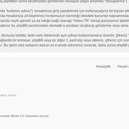
iş yaptıktan sonra tarafınızdan gönderilen mesajlar (diğer anlamda "mesajlarınız").
"kullanıcı adınız"), hesabınıza giriş yapabilmek için kullanacağınız bir kişisel şifre
nda hesabınıza ait bilgileriniz hostumuzun barındığı ülkedeki kanunlar kapsamında 
n dışında neyin gerekli ya da isteğe bağlı olacağı “Arkeo-TR” mesaj panosunun takdiri
sabınız ile, phpBB yazılımından otomatik e-postalar oluşturup gönderme veya alma 
. Bununla birlikte, farklı web sitelerinde aynı şifreyi kullanmamanız önerilir. Şifr
e bağlantılı bir kimseye, phpBB veya bir diğer 3. parti kişi veya sitelere, şifreniz iç
iz. Bu işlem size kullanıcı adınızı ve e-posta adresinizi soracak, daha sonra phpBB yaz
Anasayfa
Forum 
kları saklıdır.
rivative Works 3.0 Unported License