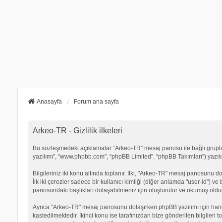
Anasayfa
Forum ana sayfa
Arkeo-TR - Gizlilik ilkeleri
Bu sözleşmedeki açıklamalar “Arkeo-TR” mesaj panosu ile bağlı grupların
yazılımı”, “www.phpbb.com”, “phpBB Limited”, “phpBB Takımları”) yazılımı
Bilgileriniz iki konu altında toplanır. İlki, "Arkeo-TR" mesaj panosunu d
İlk iki çerezler sadece bir kullanıcı kimliği (diğer anlamda "user-id") v
panosundaki başlıkları dolaşabilmeniz için oluşturulur ve okumuş olduğu
Ayrıca "Arkeo-TR" mesaj panosunu dolaşırken phpBB yazılımı için hari
kastedilmektedir. İkinci konu ise tarafınızdan bize gönderilen bilgileri t