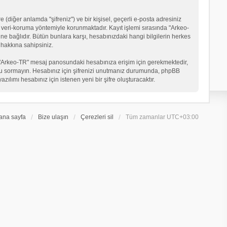
 (diğer anlamda "şifreniz") ve bir kişisel, geçerli e-posta adresiniz
veri-koruma yöntemiyle korunmaktadır. Kayıt işlemi sırasında "Arkeo-
ne bağlıdır. Bütün bunlara karşı, hesabınızdaki hangi bilgilerin herkes
hakkına sahipsiniz.
eniz "Arkeo-TR" mesaj panosundaki hesabınıza erişim için gerekmektedir,
in soru sormayın. Hesabınız için şifrenizi unutmanız durumunda, phpBB
ılımı hesabınız için istenen yeni bir şifre oluşturacaktır.
ana sayfa
Bize ulaşın
Çerezleri sil
Tüm zamanlar
UTC+03:00