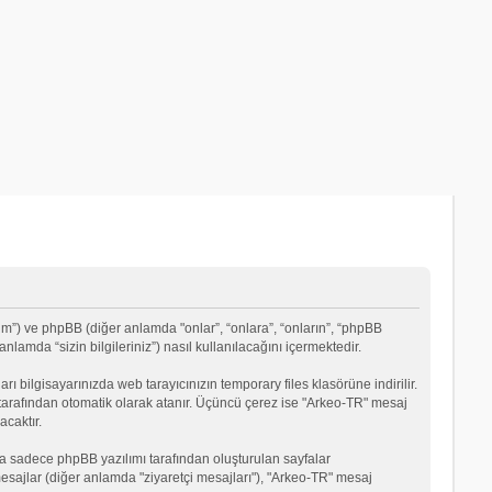
um”) ve phpBB (diğer anlamda "onlar”, “onlara”, “onların”, “phpBB
lamda “sizin bilgileriniz”) nasıl kullanılacağını içermektedir.
rı bilgisayarınızda web tarayıcınızın temporary files klasörüne indirilir.
mı tarafından otomatik olarak atanır. Üçüncü çerez ise "Arkeo-TR" mesaj
acaktır.
a sadece phpBB yazılımı tarafından oluşturulan sayfalar
ği mesajlar (diğer anlamda "ziyaretçi mesajları"), "Arkeo-TR" mesaj