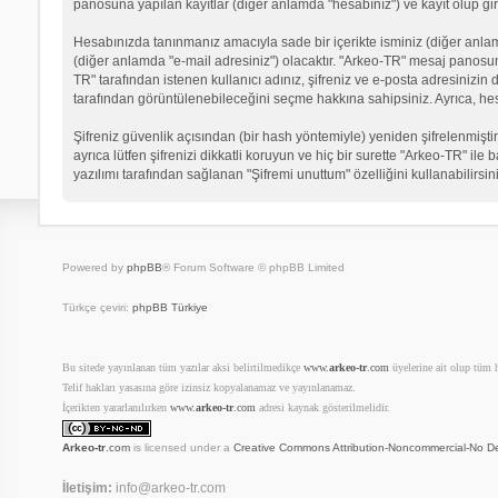
panosuna yapılan kayıtlar (diğer anlamda "hesabınız") ve kayıt olup gir
Hesabınızda tanınmanız amacıyla sade bir içerikte isminiz (diğer anlamda 
(diğer anlamda "e-mail adresiniz") olacaktır. "Arkeo-TR" mesaj panosu
TR" tarafından istenen kullanıcı adınız, şifreniz ve e-posta adresinizi
tarafından görüntülenebileceğini seçme hakkına sahipsiniz. Ayrıca, he
Şifreniz güvenlik açısından (bir hash yöntemiyle) yeniden şifrelenmiştir
ayrıca lütfen şifrenizi dikkatli koruyun ve hiç bir surette "Arkeo-TR" il
yazılımı tarafından sağlanan "Şifremi unuttum" özelliğini kullanabilirsin
Powered by
phpBB
® Forum Software © phpBB Limited
Türkçe çeviri:
phpBB Türkiye
Bu sitede yayınlanan tüm yazılar aksi belirtilmedikçe
www.
arkeo-tr
.com
üyelerine ait olup tüm ha
Telif hakları yasasına göre izinsiz kopyalanamaz ve yayınlanamaz.
İçerikten yararlanılırken
www.
arkeo-tr
.com
adresi kaynak gösterilmelidir.
Arkeo-tr
.com
is licensed under a
Creative Commons Attribution-Noncommercial-No De
İletişim:
info@arkeo-tr.com