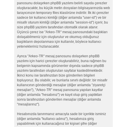
panosunu dolaşırken phpBB yazılımı belirli sayıda çerezler
oluşturacaktır, bu küçük metin dosyaları bilgisayarınızda web
tarayıcınızın temporary files klasörüne indirilir. İlk iki çerezler
sadece bir kullanıcı kimliği (diğer anlamda "user-id") ve bir
misafir oturum kimliği (diğer anlamda "session-id") içerir, bu
size phpBB yazılımı tarafından otomatik olarak atanır.
Üçüncü çerez ise "Arkeo-TR" mesaj panosundaki başlıkları
dolaşabilmeniz için oluşturulur ve okumuş olduğunuz
başlıkların depolanması için kullanılır, böylece kullanıcı
yetenekleriniz hızlanacaktır.
Ayrıca "Arkeo-TR" mesaj panosunu dolaşırken phpBB
yazılımı için harici çerezler oluşturabiliriz, buna rağmen bu
belgenin kapsamında görünenler dışında sadece phpBB
yazılımı tarafından oluşturulan sayfalar kastedilmektedir.
İkinci konu ise tarafınızdan bize gönderilen bilgileri
topluyoruz. Bu olabilir, ve bunlarla sınırlı değildir: bir misafir
kullanıcının gönderdiği mesajlar (diğer anlamda "ziyaretçi
mesajları"), "Arkeo-TR" mesaj panosuna yapılan kayıtlar
(diğer anlamda "hesabınız") ve kayıt olup giriş yaptıktan
sonra tarafınızdan gönderilen mesajlar (diğer anlamda
"mesajlarınız").
Hesabınızda tanınmanız amacıyla sade bir içerikte isminiz
(diğer anlamda "kullanıcı adınız"), hesabınıza giriş
yapabilmek için kullanacağınız bir kişisel şifre (diğer