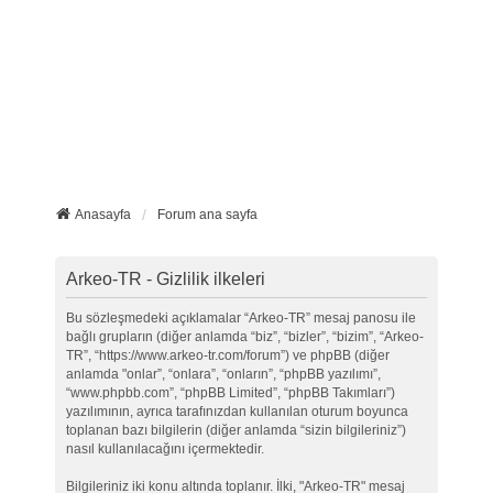
Anasayfa
Forum ana sayfa
Arkeo-TR - Gizlilik ilkeleri
Bu sözleşmedeki açıklamalar “Arkeo-TR” mesaj panosu ile
bağlı grupların (diğer anlamda “biz”, “bizler”, “bizim”, “Arkeo-
TR”, “https://www.arkeo-tr.com/forum”) ve phpBB (diğer
anlamda "onlar”, “onlara”, “onların”, “phpBB yazılımı”,
“www.phpbb.com”, “phpBB Limited”, “phpBB Takımları”)
yazılımının, ayrıca tarafınızdan kullanılan oturum boyunca
toplanan bazı bilgilerin (diğer anlamda “sizin bilgileriniz”)
nasıl kullanılacağını içermektedir.
Bilgileriniz iki konu altında toplanır. İlki, "Arkeo-TR" mesaj