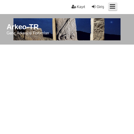
Kayıt
Giriş
Arkeo-TR
Genç Arkeoloji Forumları