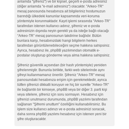
anlamda "şifreniz") ve bir kişisel, geçerli e-posta adresiniz
(diğer anlamda "e-mail adresiniz") olacaktır. "Arkeo-TR"
mesaj panosunda hesabınıza ait bilgileriniz hostumuzun
barındığı ülkedeki kanunlar kapsamında veri-koruma
yöntemiyle korunmaktadır. Kayıt işlemi sırasında "Arkeo-TR"
tarafından istenen kullanıcı adınız, şifreniz ve e-posta
adresinizin dışında neyin gerekli ya da isteğe bağlı olacağı
“Arkeo-TR” mesaj panosunun takdirine bağlıdır. Bütün
bunlara karşı, hesabınızdaki hangi bilgilerin herkes
tarafından görüntülenebileceğini seçme hakkına sahipsiniz.
Ayrıca, hesabınız ile, phpBB yazılımından otomatik e-
postalar oluşturup gönderme veya alma hakkına sahipsiniz.
Şifreniz güvenlik açısından (bir hash yöntemiyle) yeniden
şifrelenmiştir. Bununla birlikte, farklı web sitelerinde aynı
şifreyi kullanmamanız önerilir. Şifreniz "Arkeo-TR" mesaj
panosundaki hesabınıza erişim için gerekmektedir, ayrıca
lütfen şifrenizi dikkatli koruyun ve hiç bir surette "Arkeo-TR"
ile bağlantılı bir kimseye, phpBB veya bir diğer 3. parti kişi
veya sitelere, şifreniz için soru sormayın. Hesabınız için
şifrenizi unutmanız durumunda, phpBB yazılımı tarafından
sağlanan "Şifremi unuttum" özelliğini kullanabilirsiniz. Bu
işlem size kullanıcı adınızı ve e-posta adresinizi soracak,
daha sonra phpBB yazılımı hesabınız için istenen yeni bir
şifre oluşturacaktır.