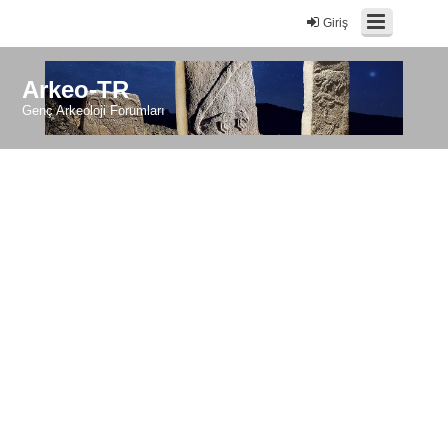
Giriş
Arkeo-TR
Genç Arkeoloji Forumları