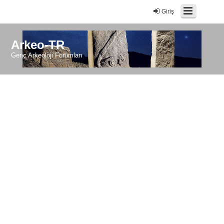
Giriş
Arkeo-TR
Genç Arkeoloji Forumları