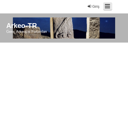
Giriş
Arkeo-TR
Genç Arkeoloji Forumları