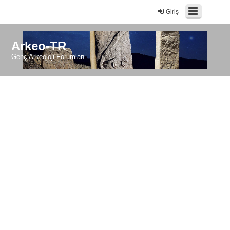
Giriş
Arkeo-TR
Genç Arkeoloji Forumları