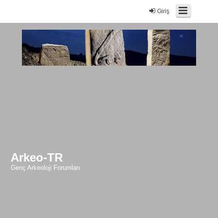
Giriş
Arkeo-TR
Genç Arkeoloji Forumları