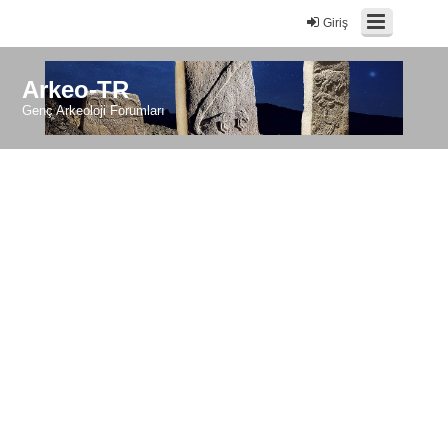
Giriş
Arkeo-TR
Genç Arkeoloji Forumları