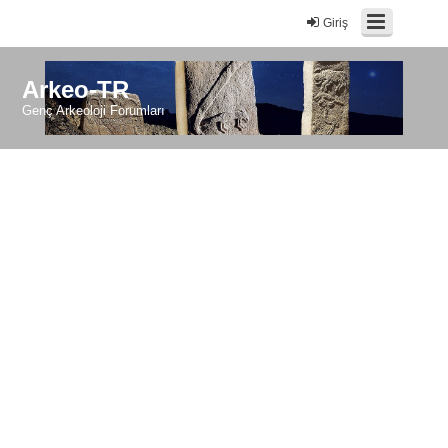
Giriş
Arkeo-TR
Genç Arkeoloji Forumları