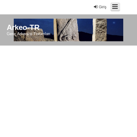
Giriş
Arkeo-TR
Genç Arkeoloji Forumları