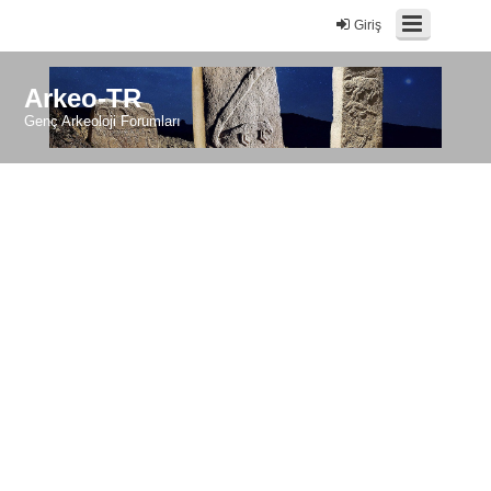
Giriş
Arkeo-TR
Genç Arkeoloji Forumları