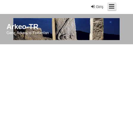
Giriş
Arkeo-TR
Genç Arkeoloji Forumları