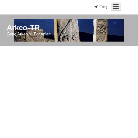
Giriş
Arkeo-TR
Genç Arkeoloji Forumları