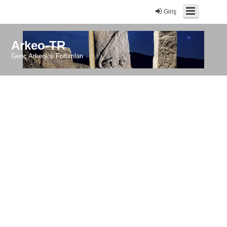
Giriş
Arkeo-TR
Genç Arkeoloji Forumları