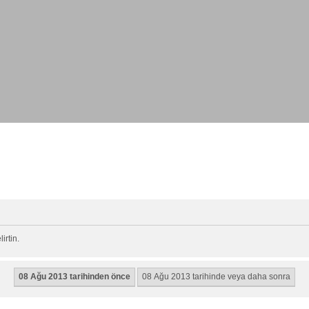
rtin.