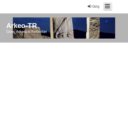
Giriş
Arkeo-TR
Genç Arkeoloji Forumları