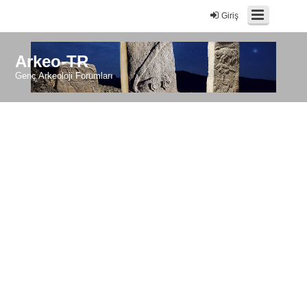
Giriş
Arkeo-TR
Genç Arkeoloji Forumları