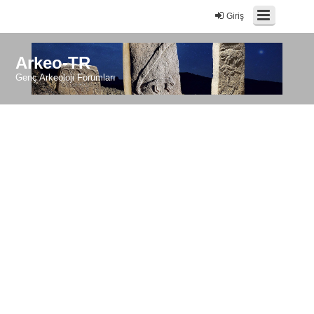
Giriş
Arkeo-TR
Genç Arkeoloji Forumları