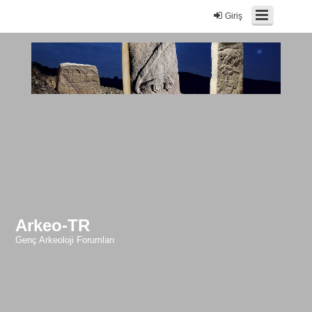
Giriş
Arkeo-TR
Genç Arkeoloji Forumları