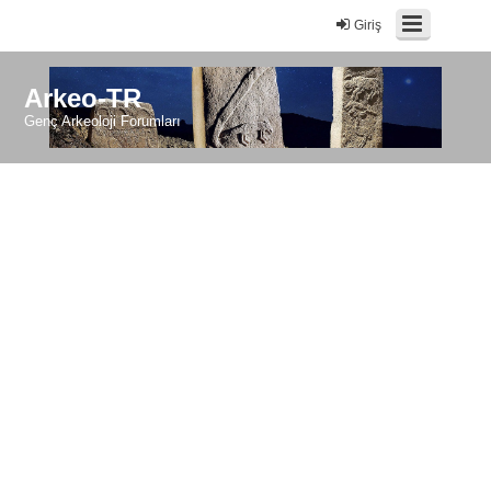
Giriş
Arkeo-TR
Genç Arkeoloji Forumları