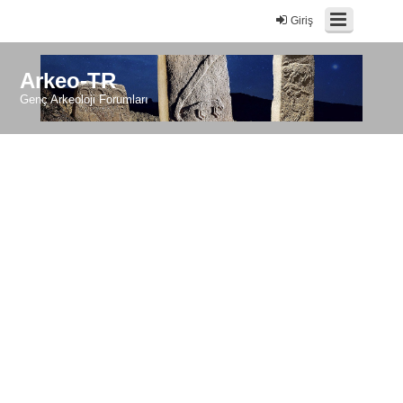
Giriş
Arkeo-TR
Genç Arkeoloji Forumları