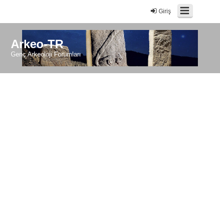
Giriş
Arkeo-TR
Genç Arkeoloji Forumları