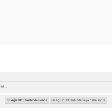
rtin.