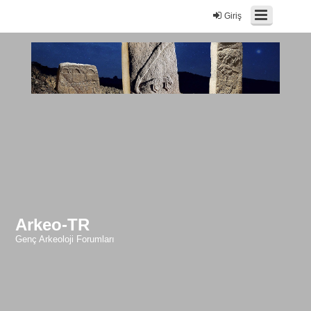
Giriş
Arkeo-TR
Genç Arkeoloji Forumları