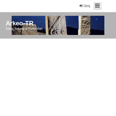
Giriş
Arkeo-TR
Genç Arkeoloji Forumları