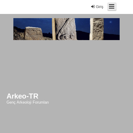
Giriş
Arkeo-TR
Genç Arkeoloji Forumları