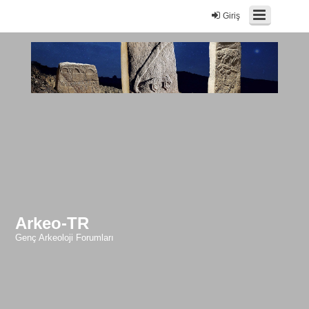
Giriş
Arkeo-TR
Genç Arkeoloji Forumları