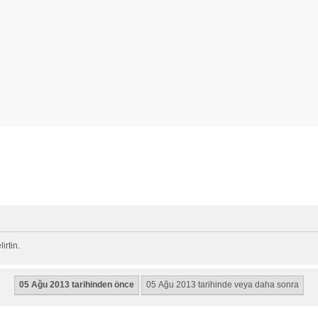
rtin.