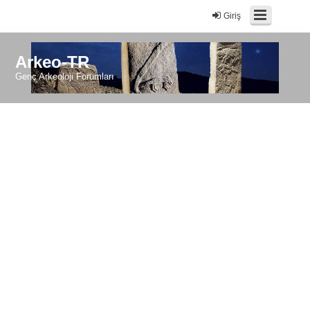
Giriş
Arkeo-TR
Genç Arkeoloji Forumları