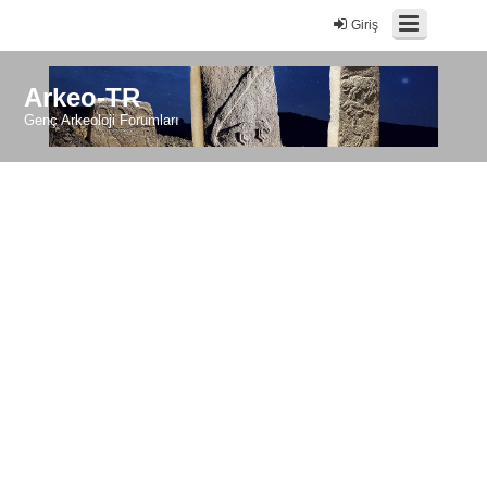
Giriş
Arkeo-TR
Genç Arkeoloji Forumları