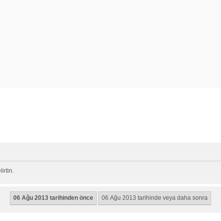
rtin.