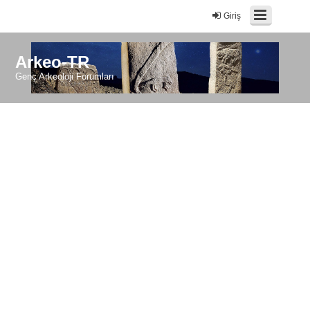
Giriş
Arkeo-TR
Genç Arkeoloji Forumları