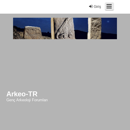
Giriş
Arkeo-TR
Genç Arkeoloji Forumları